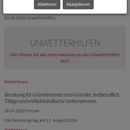
Ablehnen
Akzeptieren
Aufbauhilfen RLP Bearbeitungsstand
03.08.2026
Unwetterhilfen
UNWETTERHILFEN
Hier finden Sie alle Informationen zu den Unwetterhilfen
RLP.
Weiterlesen
Beratung für Gründerinnen und Gründer, freiberuflich
Tätige und mittelständische Unternehmen
30.07.2026
Presse
ISB-Beratungstag am 11. August 2026
Weiterlesen