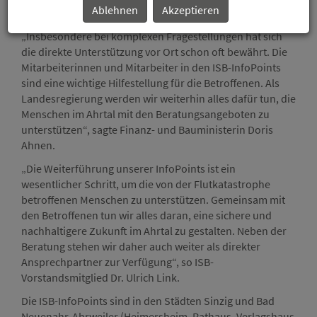
Ablehnen
Akzeptieren
die betroffene Region.
„Insbesondere bei komplexen Fragestellungen hat sich
die direkte Unterstützung vor Ort schon oft bewährt. Die
Mitarbeiterinnen und Mitarbeiter in den ISB-InfoPoints
sind eine wichtige Hilfestellung für die Betroffenen. Als
Landesregierung werden wir weiterhin alles dafür tun, die
Menschen im Ahrtal mit den Beratungsangeboten zu
unterstützen“, sagte Finanz- und Bauministerin Doris
Ahnen.
„Die Weiterführung unserer InfoPoints ist ein
wesentlicher Schritt, um die von der Flutkatastrophe
betroffenen Menschen zu unterstützen. Gemeinsam mit
den Betroffenen tun wir alles daran, eine sichere und
nachhaltigere Zukunft im Ahrtal zu gestalten. Neben der
Beratung stehen wir daher auch weiter als direkter
Ansprechpartner zur Verfügung“, so ISB-
Vorstandsmitglied Dr. Ulrich Link.
Die ISB-InfoPoints sind in den Städten Sinzig und Bad
Neuenahr-Ahrweiler (Heimersheim, Rathaus, Verlagshaus