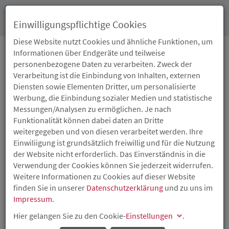
Toggl
Einwilligungspflichtige Cookies
navig
Diese Website nutzt Cookies und ähnliche Funktionen, um
Informationen über Endgeräte und teilweise
personenbezogene Daten zu verarbeiten. Zweck der
28.06.2024
Verarbeitung ist die Einbindung von Inhalten, externen
ISB-INFOPOINTS
Diensten sowie Elementen Dritter, um personalisierte
Werbung, die Einbindung sozialer Medien und statistische
WERDEN FORTGESETZT
Messungen/Analysen zu ermöglichen. Je nach
Funktionalität können dabei daten an Dritte
weitergegeben und von diesen verarbeitet werden. Ihre
Betroffene im Ahrtal werden weiterhin vor Ort unterstützt
Einwiliigung ist grundsätzlich freiwillig und für die Nutzung
Die ISB-InfoPoints im Ahrtal, ein gemeinsames Angebot
der Website nicht erforderlich. Das Einverständnis in die
des Ministeriums der Finanzen Rheinland-Pfalz, der
Verwendung der Cookies können Sie jederzeit widerrufen.
Investitions- und Strukturbank Rheinland-Pfalz (ISB) und
Weitere Informationen zu Cookies auf dieser Website
des Helfer-Stabs, bleiben mindestens bis zum 30. Juni
finden Sie in unserer
Datenschutzerklärung
und zu uns im
2025 bestehen. Damit können die Menschen im Ahrtal an
Impressum
.
sechs lokalen Standorten weiterhin das wichtige
Hier gelangen Sie zu den Cookie-
Unterstützungsangebot in Anspruch nehmen. Die
Einstellungen
.
einzelnen ISB-InfoPoints verteilen sich gleichmäßig über