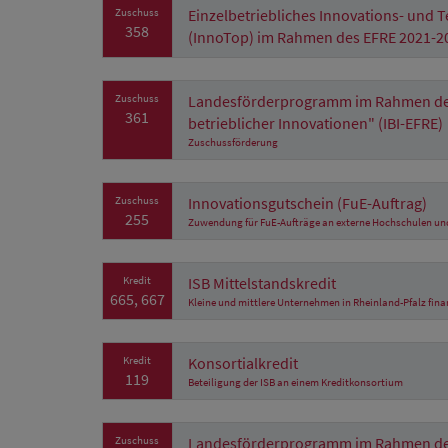
Zuschuss
Einzelbetriebliches Innovations- un
358
(InnoTop) im Rahmen des EFRE 2021-2
Zuschuss
Landesförderprogramm im Rahmen des
361
betrieblicher Innovationen" (IBI-EFRE)
Zuschussförderung
Zuschuss
Innovationsgutschein (FuE-Auftrag)
255
Zuwendung für FuE-Aufträge an externe Hochschulen un
Kredit
ISB Mittelstandskredit
665, 667
Kleine und mittlere Unternehmen in Rheinland-Pfalz fina
Kredit
Konsortialkredit
119
Beteiligung der ISB an einem Kreditkonsortium
Zuschuss
Landesförderprogramm im Rahmen des 