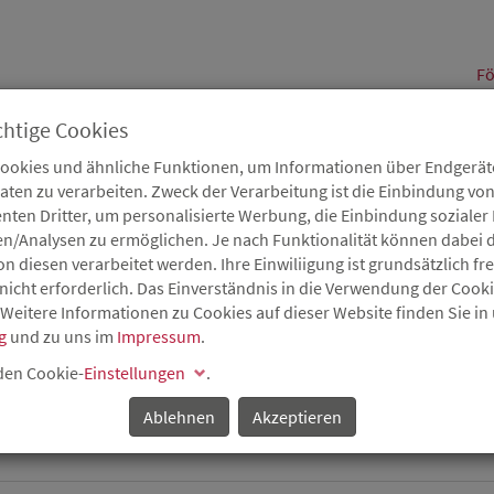
alt
Fö
chtige Cookies
Cookies und ähnliche Funktionen, um Informationen über Endgeräte
en zu verarbeiten. Zweck der Verarbeitung ist die Einbindung von
B
Karriere
Service
Aktuelles
nten Dritter, um personalisierte Werbung, die Einbindung soziale
en/Analysen zu ermöglichen. Je nach Funktionalität können dabei d
 diesen verarbeitet werden. Ihre Einwiliigung ist grundsätzlich frei
nicht erforderlich. Das Einverständnis in die Verwendung der Cook
Z
 Weitere Informationen zu Cookies auf dieser Website finden Sie in
g
und zu uns im
Impressum
.
 den Cookie-
Einstellungen
.
Kommunal- und Infrastrukturförderung
Unwetterhilfen
Ablehnen
Akzeptieren