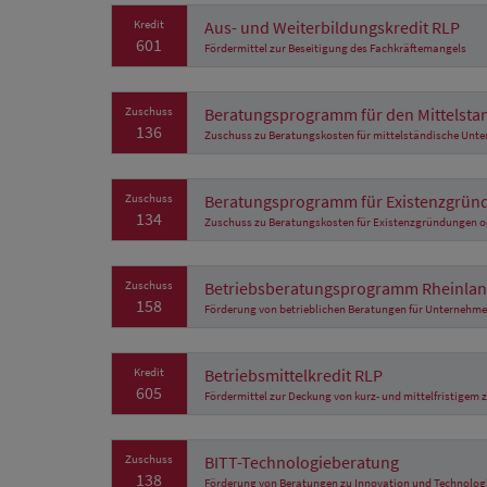
Kredit
Aus- und Weiterbildungskredit RLP
601
Fördermittel zur Beseitigung des Fachkräftemangels
Zuschuss
Beratungsprogramm für den Mittelsta
136
Zuschuss zu Beratungskosten für mittelständische Unt
Zuschuss
Beratungsprogramm für Existenzgrün
134
Zuschuss zu Beratungskosten für Existenzgründungen 
Zuschuss
Betriebsberatungsprogramm Rheinlan
158
Förderung von betrieblichen Beratungen für Unterne
Kredit
Betriebsmittelkredit RLP
605
Fördermittel zur Deckung von kurz- und mittelfristigem 
Zuschuss
BITT-Technologieberatung
138
Förderung von Beratungen zu Innovation und Technolog