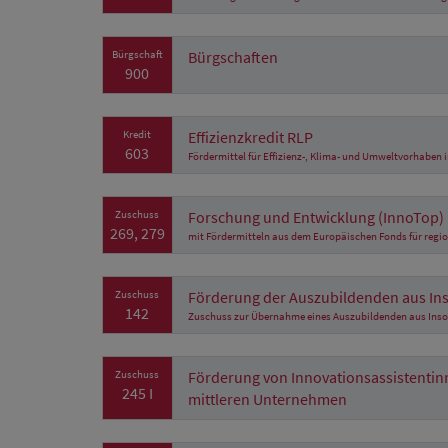
Bürgschaft
Bürgschaften
900
Kredit
Effizienzkredit RLP
603
Fördermittel für Effizienz-, Klima- und Umweltvorhaben 
Zuschuss
Forschung und Entwicklung (InnoTop)
269, 279
mit Fördermitteln aus dem Europäischen Fonds für regio
Zuschuss
Förderung der Auszubildenden aus In
142
Zuschuss zur Übernahme eines Auszubildenden aus Inso
Zuschuss
Förderung von Innovationsassistentinn
245 I
mittleren Unternehmen