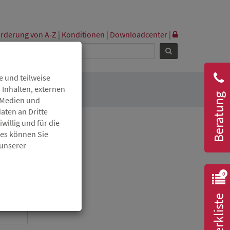
rderung von A-Z
|
Konditionen
|
Downloadcenter
|
 und teilweise
 Inhalten, externen
Beratung
r Medien und
aten an Dritte
willig und für die
ies können Sie
 unserer
0
Merkliste