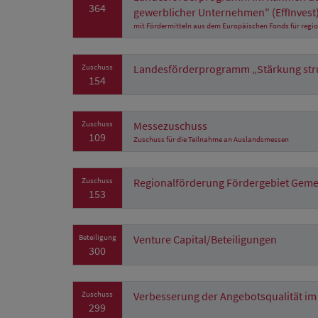
364
gewerblicher Unternehmen" (EffInvest
mit Fördermitteln aus dem Europäischen Fonds für regio
Zuschuss
Landesförderprogramm „Stärkung str
154
Zuschuss
Messezuschuss
109
Zuschuss für die Teilnahme an Auslandsmessen
Zuschuss
Regionalförderung Fördergebiet Geme
153
Beteiligung
Venture Capital/Beteiligungen
300
Zuschuss
Verbesserung der Angebotsqualität im
299