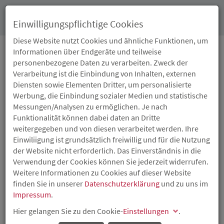
Toggl
Einwilligungspflichtige Cookies
navig
Diese Website nutzt Cookies und ähnliche Funktionen, um
Informationen über Endgeräte und teilweise
personenbezogene Daten zu verarbeiten. Zweck der
DOWNLOADCENTER
Verarbeitung ist die Einbindung von Inhalten, externen
Diensten sowie Elementen Dritter, um personalisierte
Werbung, die Einbindung sozialer Medien und statistische
Wirtschaftsförderung
Wohnraumförderung
Messungen/Analysen zu ermöglichen. Je nach
Funktionalität können dabei daten an Dritte
Sonstiges
weitergegeben und von diesen verarbeitet werden. Ihre
Einwiliigung ist grundsätzlich freiwillig und für die Nutzung
109 Messezuschuss
der Website nicht erforderlich. Das Einverständnis in die
Verwendung der Cookies können Sie jederzeit widerrufen.
119 Konsortialkredit
Weitere Informationen zu Cookies auf dieser Website
finden Sie in unserer
Datenschutzerklärung
und zu uns im
134 Beratungsprogramm für Existenzgründung
Impressum
.
136 Beratungsprogramm für den Mittelstand
Hier gelangen Sie zu den Cookie-
Einstellungen
.
138 BITT-Technologieberatung