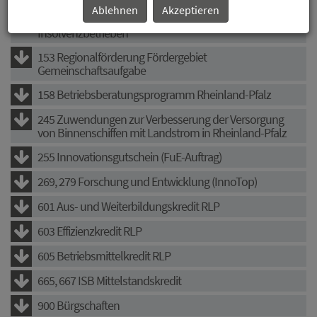
Ablehnen
Akzeptieren
142 Förderung der Auszubildenden aus
Insolvenzbetrieben
153 Regionalförderung Fördergebiet
Gemeinschaftsaufgabe
158 Betriebsberatungsprogramm Rheinland-Pfalz
245 Zuwendungen zur Verbesserung der Versorgung
von Binnenschiffen mit Landstrom in Rheinland-Pfalz
255 Innovationsgutschein (FuE-Auftrag)
269, 279 Forschung und Entwicklung (InnoTop)
601 Aus- und Weiterbildungskredit RLP
603 Effizienzkredit RLP
605 Betriebsmittelkredit RLP
665, 667 ISB Mittelstandskredit
900 Bürgschaften