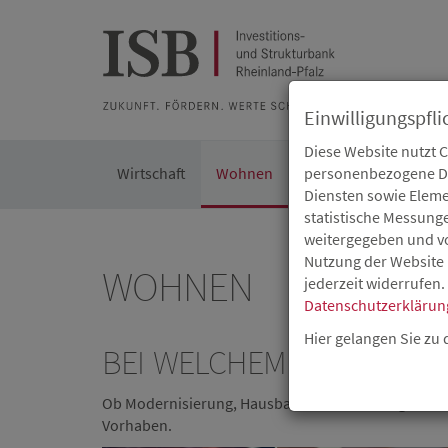
Zur Beratung
Zur Merkliste
Zur Suche
Zum Seiteninh
Einwilligungspfli
Diese Website nutzt 
Wirtschaft
Wohnen
Kommunal
personenbezogene Dat
Die IS
Diensten sowie Eleme
statistische Messung
weitergegeben und von
Nutzung der Website 
WOHNEN
jederzeit widerrufen.
Datenschutzerklärun
Hier gelangen Sie zu
BEI WELCHEM VORHABEN 
Ob Modernisierung, Hausbau oder Schaffung von S
Vorhaben.