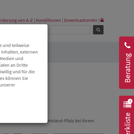
rderung von A-Z
|
Konditionen
|
Downloadcenter
|
 und teilweise
 Inhalten, externen
Beratung
r Medien und
aten an Dritte
willig und für die
ies können Sie
 unserer
0
?
Merkliste
ir die Menschen in Rheinland-Pfalz bei ihrem