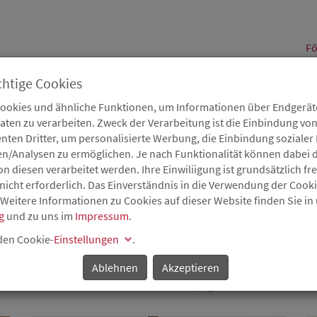
alt
Fö
chtige Cookies
Cookies und ähnliche Funktionen, um Informationen über Endgeräte
en zu verarbeiten. Zweck der Verarbeitung ist die Einbindung von
B
Karriere
Service
Aktuelles
nten Dritter, um personalisierte Werbung, die Einbindung soziale
en/Analysen zu ermöglichen. Je nach Funktionalität können dabei d
 diesen verarbeitet werden. Ihre Einwiliigung ist grundsätzlich frei
nicht erforderlich. Das Einverständnis in die Verwendung der Cook
 Weitere Informationen zu Cookies auf dieser Website finden Sie in
g
und zu uns im
Impressum
.
 den Cookie-
Einstellungen
.
KÖNNEN WIR SIE UNTERSTÜTZEN
Ablehnen
Akzeptieren
ozialem Wohnraum - Mit unseren Förderprogrammen unterstützen w