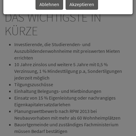
Ablehnen
Akzeptieren
DAS WICHTIGSTE IN
KÜRZE
Investierende, die Studierenden- und
Auszubildendenwohnheime mit preiswerten Mieten
errichten
10 Jahre zinslos und weitere 5 Jahre mit 0,5 %
Verzinsung, 1 % Mindesttilgung p.a, Sondertilgungen
jederzeit möglich
Tilgungszuschüsse
Einhaltung Belegungs- und Mietbindungen
Einsatz von 15 % Eigenleistung oder nachrangiges
Eigenkapitalersatzdarlehen
Planungswettbewerb nach RPW 2013 bei
Neubauvorhaben mit mehr als 60 Wohnheimplätzen
Bauortgemeinde und zuständiges Fachministerium
müssen Bedarf bestätigen