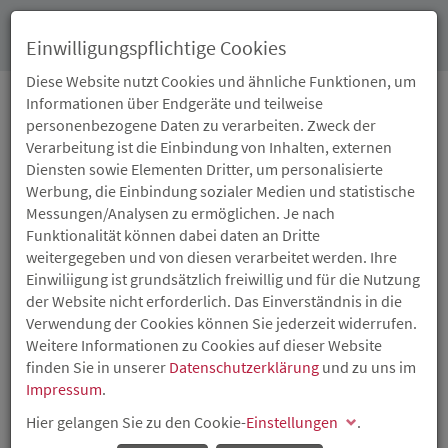
Toggl
Einwilligungspflichtige Cookies
navig
Diese Website nutzt Cookies und ähnliche Funktionen, um
Informationen über Endgeräte und teilweise
JUNGES WOHNEN -
personenbezogene Daten zu verarbeiten. Zweck der
Verarbeitung ist die Einbindung von Inhalten, externen
STUDIERENDEN- UND
Diensten sowie Elementen Dritter, um personalisierte
AUSZUBILDENDENWOHNHEIME
Werbung, die Einbindung sozialer Medien und statistische
Messungen/Analysen zu ermöglichen. Je nach
556, 557
Funktionalität können dabei daten an Dritte
weitergegeben und von diesen verarbeitet werden. Ihre
Einwiliigung ist grundsätzlich freiwillig und für die Nutzung
Überblick
Zahlen & Fakten
der Website nicht erforderlich. Das Einverständnis in die
Verwendung der Cookies können Sie jederzeit widerrufen.
Konditionen, Eigenleistung & Zweckbindung
Weitere Informationen zu Cookies auf dieser Website
finden Sie in unserer
Datenschutzerklärung
und zu uns im
Förderung
Auszahlung
Fördermietenstufen
Impressum
.
Hier gelangen Sie zu den Cookie-
Einstellungen
.
Kontakt
Downloads