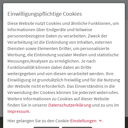
Toggl
Einwilligungspflichtige Cookies
navig
Diese Website nutzt Cookies und ähnliche Funktionen, um
Informationen über Endgeräte und teilweise
personenbezogene Daten zu verarbeiten. Zweck der
GLOSSAR
Verarbeitung ist die Einbindung von Inhalten, externen
Diensten sowie Elementen Dritter, um personalisierte
Werbung, die Einbindung sozialer Medien und statistische
Messungen/Analysen zu ermöglichen. Je nach
VENTURE CAPITAL
Funktionalität können dabei daten an Dritte
weitergegeben und von diesen verarbeitet werden. Ihre
Kapital zur Finanzierung neuartiger, riskanter und zugleich
Einwiliigung ist grundsätzlich freiwillig und für die Nutzung
zukunftsträchtiger und chancenreicher Projekte oder
der Website nicht erforderlich. Das Einverständnis in die
Technologien. Auch Wagnis-oder Risikokapital genannt.
Verwendung der Cookies können Sie jederzeit widerrufen.
Weitere Informationen zu Cookies auf dieser Website
Zurück
finden Sie in unserer
Datenschutzerklärung
und zu uns im
Impressum
.
Hier gelangen Sie zu den Cookie-
Einstellungen
.