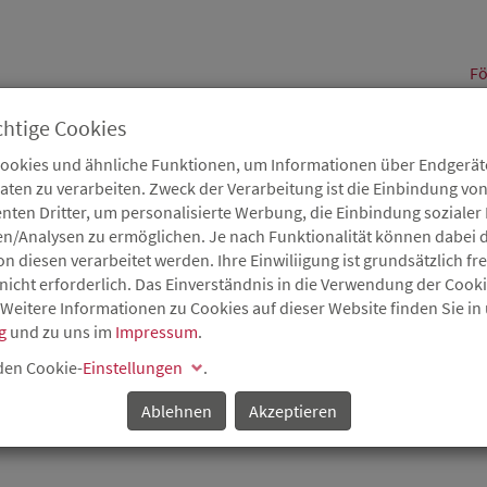
alt
Fö
chtige Cookies
Cookies und ähnliche Funktionen, um Informationen über Endgeräte
en zu verarbeiten. Zweck der Verarbeitung ist die Einbindung von
B
Karriere
Service
Aktuelles
nten Dritter, um personalisierte Werbung, die Einbindung soziale
en/Analysen zu ermöglichen. Je nach Funktionalität können dabei d
 diesen verarbeitet werden. Ihre Einwiliigung ist grundsätzlich frei
nicht erforderlich. Das Einverständnis in die Verwendung der Cook
 Weitere Informationen zu Cookies auf dieser Website finden Sie in
g
und zu uns im
Impressum
.
 den Cookie-
Einstellungen
.
Ablehnen
Akzeptieren
nes Produktes am Absatzmarkt).