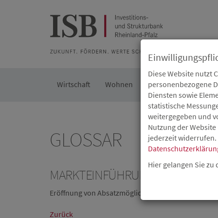
Zur Beratung
Zur Merkliste
Zur Suche
Zum Seiteninh
Einwilligungspfli
Diese Website nutzt 
Wirtschaft
Wohnen
Kommunal
personenbezogene Dat
Die IS
Diensten sowie Eleme
statistische Messung
weitergegeben und von
Nutzung der Website 
GLOSSAR
jederzeit widerrufen.
Datenschutzerklärun
Hier gelangen Sie zu
MARKTEINFÜHRUNG
Eröffnung von Absatzmöglichkeiten (Einführung ei
Zurück