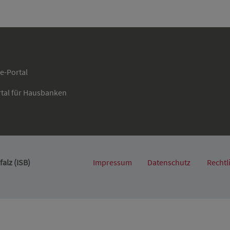
ce-Portal
rtal für Hausbanken
alz (ISB)
Impressum
Datenschutz
Rechtl