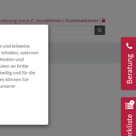
rderung von A-Z
|
Konditionen
|
Downloadcenter
|
 und teilweise
 Inhalten, externen
Beratung
r Medien und
aten an Dritte
willig und für die
ies können Sie
 unserer
0
Merkliste