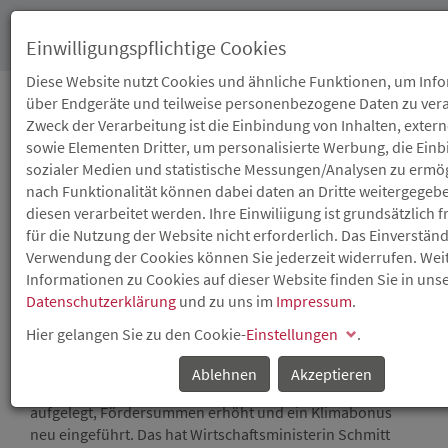
Toggl
Einwilligungspflichtige Cookies
navig
Diese Website nutzt Cookies und ähnliche Funktionen, um Inf
über Endgeräte und teilweise personenbezogene Daten zu vera
Zweck der Verarbeitung ist die Einbindung von Inhalten, exter
22.05.2024
sowie Elementen Dritter, um personalisierte Werbung, die Ein
INNOVATIONSFÖRDERPR
sozialer Medien und statistische Messungen/Analysen zu ermög
nach Funktionalität können dabei daten an Dritte weitergegeb
INNOTOP NEU
diesen verarbeitet werden. Ihre Einwiliigung ist grundsätzlich f
für die Nutzung der Website nicht erforderlich. Das Einverständ
AUFGELEGT
Verwendung der Cookies können Sie jederzeit widerrufen. Wei
Informationen zu Cookies auf dieser Website finden Sie in uns
Datenschutzerklärung
und zu uns im
Impressum
.
Das rheinland-pfälzische Wirtschaftsministerium
unterstützt Betriebe bei der Forschung und Entwicklung
Hier gelangen Sie zu den Cookie-
Einstellungen
.
neuer Produkte, Verfahren und Dienstleitungen. Hierfür
wurde das einzelbetriebliche Innovations- und
Ablehnen
Akzeptieren
Technologieförderungsprogramm (InnoTop) neu
aufgelegt, Fördersummen erhöht und ein Klimabonus
neu eingeführt. Das hat Wirtschaftsministerin Schmitt