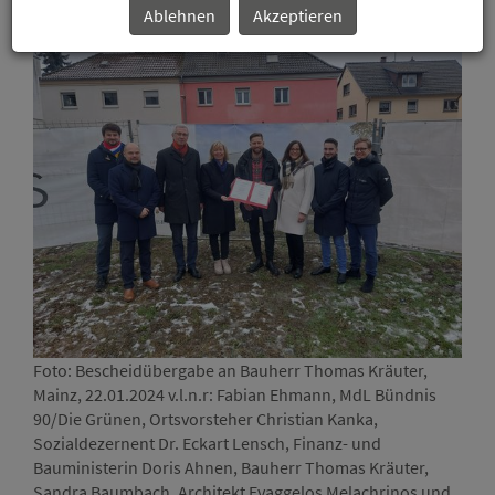
Tilgungszuschuss von rund 1,4 Millionen Euro
Ablehnen
Akzeptieren
Foto: Bescheidübergabe an Bauherr Thomas Kräuter,
Mainz, 22.01.2024 v.l.n.r: Fabian Ehmann, MdL Bündnis
90/Die Grünen, Ortsvorsteher Christian Kanka,
Sozialdezernent Dr. Eckart Lensch, Finanz- und
Bauministerin Doris Ahnen, Bauherr Thomas Kräuter,
Sandra Baumbach, Architekt Evaggelos Melachrinos und