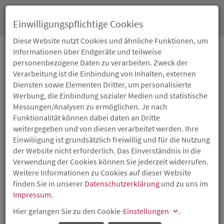
Toggl
Einwilligungspflichtige Cookies
navig
Diese Website nutzt Cookies und ähnliche Funktionen, um
Informationen über Endgeräte und teilweise
personenbezogene Daten zu verarbeiten. Zweck der
22.01.2024
Verarbeitung ist die Einbindung von Inhalten, externen
BEZAHLBARES UND
Diensten sowie Elementen Dritter, um personalisierte
Werbung, die Einbindung sozialer Medien und statistische
KLIMAGERECHTES
Messungen/Analysen zu ermöglichen. Je nach
Funktionalität können dabei daten an Dritte
WOHNEN IN MAINZ:
weitergegeben und von diesen verarbeitet werden. Ihre
Einwiliigung ist grundsätzlich freiwillig und für die Nutzung
FÖRDERBESCHEID AN
der Website nicht erforderlich. Das Einverständnis in die
Verwendung der Cookies können Sie jederzeit widerrufen.
BAUHERR THOMAS
Weitere Informationen zu Cookies auf dieser Website
finden Sie in unserer
Datenschutzerklärung
und zu uns im
KRÄUTER
Impressum
.
Hier gelangen Sie zu den Cookie-
Einstellungen
.
ISB-
Darlehen
in Höhe von 2,8 Millionen Euro und