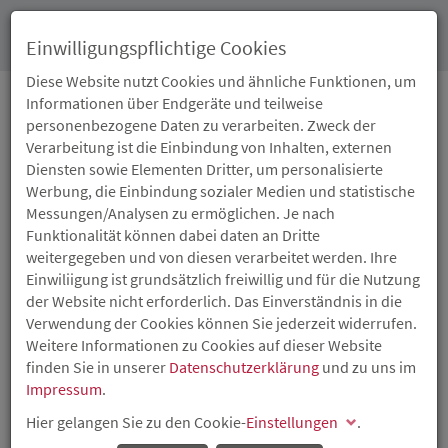
Toggl
Einwilligungspflichtige Cookies
navig
Diese Website nutzt Cookies und ähnliche Funktionen, um
Informationen über Endgeräte und teilweise
personenbezogene Daten zu verarbeiten. Zweck der
27.11.2025
Verarbeitung ist die Einbindung von Inhalten, externen
BEZAHLBARES UND
Diensten sowie Elementen Dritter, um personalisierte
Werbung, die Einbindung sozialer Medien und statistische
KLIMAGERECHTES
Messungen/Analysen zu ermöglichen. Je nach
Funktionalität können dabei daten an Dritte
WOHNEN IN MAINZ:
weitergegeben und von diesen verarbeitet werden. Ihre
Einwiliigung ist grundsätzlich freiwillig und für die Nutzung
WOHNBAU MAINZ
der Website nicht erforderlich. Das Einverständnis in die
Verwendung der Cookies können Sie jederzeit widerrufen.
ERHÄLT
Weitere Informationen zu Cookies auf dieser Website
finden Sie in unserer
Datenschutzerklärung
und zu uns im
FÖRDERBESCHEIDE
Impressum
.
Hier gelangen Sie zu den Cookie-
Einstellungen
.
Das Land Rheinland-Pfalz fördert mit Unterstützung