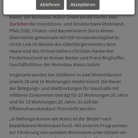
durch Mitteln des Bundes die klimagerechte
Ablehnen
Akzeptieren
Modernisierung von 44 bezahlbaren
Mietwohnungen
in
Mainz: Die Wohnbau Mainz GmbH erhält hierfür zwei
Darlehen
der Investitions- und Strukturbank Rheinland-
Pfalz (ISB). Finanz- und Bauministerin Doris Ahnen
überreichte gemeinsam mit ISB-Vorstandsmitglied Dr.
Ulrich Link im Beisein des Oberbürgermeisters Nino
Haase und des Ortsvorstehers Christian Kanka den
Förderbescheid an Roman Becker und Franz Ringhoffer,
Geschäftsführer der Wohnbau Mainz GmbH.
Insgesamt werden Am Stollhenn in zwei Wohnhäusern
jeweils 28 und 16 Wohnungen modernisiert. Die Dauer
der Belegungs- und Mietbindungen für Haushalte mit
mittleren Einkommen beträgt für 25 Wohnungen 20 Jahre
und für 19 Wohnungen 25 Jahre. Es soll der
Effizienzhausstandard 70 erreicht werden.
„In Ballungsräumen wie Mainz ist der Bedarf nach
bezahlbarem Wohnraum hoch. Mit unseren Programmen
zur Förderung von sozialem Wohnraum unterstützen wir