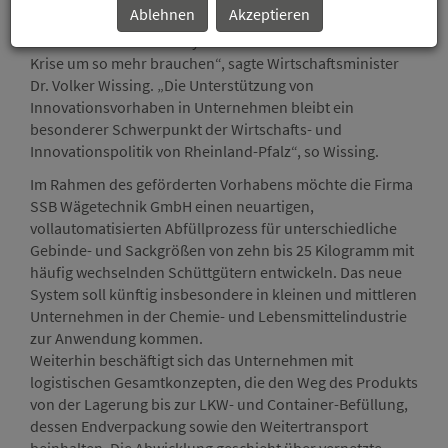
Ablehnen
Akzeptieren
von neuen Produkten, Verfahren und Dienstleistungen
verleiht der Wirtschaft Dynamik. Die werden wir nach der
Krise um so mehr brauchen“, sagte Wirtschaftsminister
Dr. Volker Wissing. „Die Unterstützung von
Innovationsvorhaben in Unternehmen bleibt ein
besonderer Schwerpunkt der Wirtschafts- und
Innovationspolitik von Rheinland-Pfalz“, so Wissing.
Im Rahmen des geförderten Vorhabens möchte die Firma
SSB Wägetechnik GmbH einen neuartigen,
vollautomatisierten Abfüllprozess für unterschiedliche
Gebinde- und Sackgrößen von zehn bis 25 Kilogramm mit
häufig wechselnden Schüttgütern entwickeln. Das neue
System soll künftig insbesondere in kleinen und mittleren
Unternehmen in der Chemie- und Lebensmittelindustrie
zur Anwendung kommen.
Weiterhin beschäftigt sich das Unternehmen mit
logistischen Gesamtkonzepten, die den Weg des Produkts
von der Lagerung bis zur LKW- und Container-Befüllung,
dessen Endverpackung sowie den Weitertransport