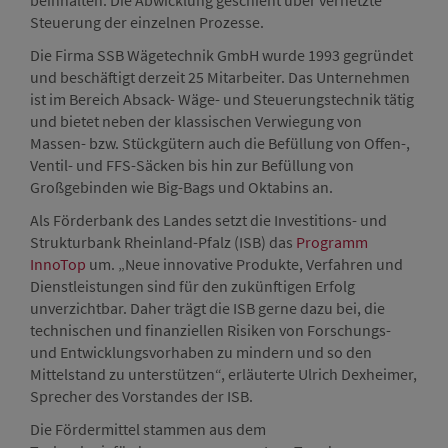
beinhalten. Die Abwicklung geschieht über vernetzte
Steuerung der einzelnen Prozesse.
Die Firma SSB Wägetechnik GmbH wurde 1993 gegründet
und beschäftigt derzeit 25 Mitarbeiter. Das Unternehmen
ist im Bereich Absack- Wäge- und Steuerungstechnik tätig
und bietet neben der klassischen Verwiegung von
Massen- bzw. Stückgütern auch die Befüllung von Offen-,
Ventil- und FFS-Säcken bis hin zur Befüllung von
Großgebinden wie Big-Bags und Oktabins an.
Als Förderbank des Landes setzt die Investitions- und
Strukturbank Rheinland-Pfalz (ISB) das
Programm
InnoTop
um. „Neue innovative Produkte, Verfahren und
Dienstleistungen sind für den zukünftigen Erfolg
unverzichtbar. Daher trägt die ISB gerne dazu bei, die
technischen und finanziellen Risiken von Forschungs-
und Entwicklungsvorhaben zu mindern und so den
Mittelstand zu unterstützen“, erläuterte Ulrich Dexheimer,
Sprecher des Vorstandes der ISB.
Die Fördermittel stammen aus dem