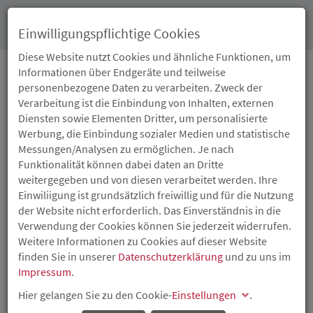
Toggl
Einwilligungspflichtige Cookies
navig
Diese Website nutzt Cookies und ähnliche Funktionen, um
Informationen über Endgeräte und teilweise
personenbezogene Daten zu verarbeiten. Zweck der
22.04.2020
Verarbeitung ist die Einbindung von Inhalten, externen
300.000 EURO FÜR
Diensten sowie Elementen Dritter, um personalisierte
Werbung, die Einbindung sozialer Medien und statistische
INNOVATIONSPROJEKT
Messungen/Analysen zu ermöglichen. Je nach
Funktionalität können dabei daten an Dritte
DER SSB WÄGETECHNIK
weitergegeben und von diesen verarbeitet werden. Ihre
Einwiliigung ist grundsätzlich freiwillig und für die Nutzung
der Website nicht erforderlich. Das Einverständnis in die
Wirtschaftsminister Dr. Volker Wissing hat der Firma SSB
Verwendung der Cookies können Sie jederzeit widerrufen.
Wägetechnik GmbH mit Sitz in Buchholz im Landkreis
Weitere Informationen zu Cookies auf dieser Website
Neuwied eine Förderung in Höhe von rund 300.000 Euro
finden Sie in unserer
Datenschutzerklärung
und zu uns im
für die Entwicklung eines vollautomatisierten
Impressum
.
Abfüllprozesses bewilligt.
Hier gelangen Sie zu den Cookie-
Einstellungen
.
„Es ist wichtig, dass wir die
Innovationsfähigkeit
unserer
Unternehmen auf hohem Niveau halten. Die Entwicklung