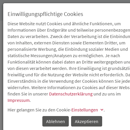
Toggl
Einwilligungspflichtige Cookies
navig
Diese Website nutzt Cookies und ähnliche Funktionen, um
Informationen über Endgeräte und teilweise personenbezoge
Daten zu verarbeiten. Zweck der Verarbeitung ist die Einbindu
30.04.2020
von Inhalten, externen Diensten sowie Elementen Dritter, um
BAUMINISTERIUM
personalisierte Werbung, die Einbindung sozialer Medien und
statistische Messungen/Analysen zu ermöglichen. Je nach
STARTET
Funktionalität können dabei daten an Dritte weitergegeben un
von diesen verarbeitet werden. Ihre Einwiliigung ist grundsätzl
MODERNISIERUNGSINITIAT
freiwillig und für die Nutzung der Website nicht erforderlich. D
Einverständnis in die Verwendung der Cookies können Sie jede
FÜR BEZAHLBAREN
widerrufen. Weitere Informationen zu Cookies auf dieser Webs
finden Sie in unserer
Datenschutzerklärung
und zu uns im
WOHNRAUM
Impressum
.
Hier gelangen Sie zu den Cookie-
Einstellungen
.
Zum 1. Mai 2020 werden die Programme des Landes zur
sozialen Wohnraumförderung angepasst, insbesondere
Ablehnen
Akzeptieren
die Modernisierungsförderung.