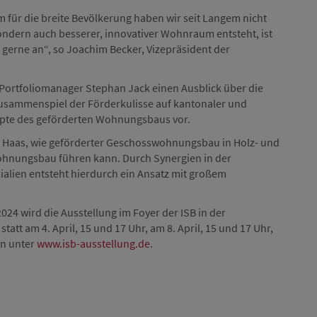
ür die breite Bevölkerung haben wir seit Langem nicht
sondern auch besserer, innovativer Wohnraum entsteht, ist
 gerne an“, so Joachim Becker, Vizepräsident der
 Portfoliomanager Stephan Jack einen Ausblick über die
sammenspiel der Förderkulisse auf kantonaler und
zepte des geförderten Wohnungsbaus vor.
in Haas, wie geförderter Geschosswohnungsbau in Holz- und
hnungsbau führen kann. Durch Synergien in der
ialien entsteht hierdurch ein Ansatz mit großem
2024 wird die Ausstellung im Foyer der ISB in der
att am 4. April, 15 und 17 Uhr, am 8. April, 15 und 17 Uhr,
en unter
www.isb-ausstellung.de
.