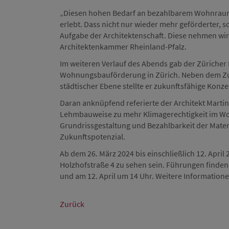
„Diesen hohen Bedarf an bezahlbarem Wohnraum f
erlebt. Dass nicht nur wieder mehr geförderter, 
Aufgabe der Architektenschaft. Diese nehmen wir
Architektenkammer Rheinland-Pfalz.
Im weiteren Verlauf des Abends gab der Züricher
Wohnungsbauförderung in Zürich. Neben dem Zu
städtischer Ebene stellte er zukunftsfähige Kon
Daran anknüpfend referierte der Architekt Mart
Lehmbauweise zu mehr Klimagerechtigkeit im Wo
Grundrissgestaltung und Bezahlbarkeit der Mater
Zukunftspotenzial.
Ab dem 26. März 2024 bis einschließlich 12. April 
Holzhofstraße 4 zu sehen sein. Führungen finden st
und am 12. April um 14 Uhr. Weitere Information
Zurück