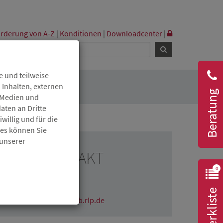
rderung von A-Z
|
Konditionen
|
Downloadcenter
|
 und teilweise
 Inhalten, externen
Beratung
r Medien und
aten an Dritte
willig und für die
ies können Sie
 unserer
RESSEKONTAKT
0
Claudia Wichmann
06131 6172-1670
Merkliste
claudia.wichmann@isb.rlp.de