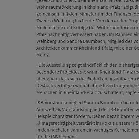
gesellschaftlichen Zusammenhalt. Mit der Ausste
Wohnraumförderung in Rheinland-Pfalz“ zeigt die
gemeinsam mit dem Ministerium der Finanzen des
Zweiten Weltkrieg bis heute. Von den ersten Pro
Meilensteine und Erfolge der Wohnraumförderung
Pfalz nachhaltig verbessert haben. Im Rahmen ei
Weinberg und Sandra Baumbach, Mitglied des Vor
Architektenkammer Rheinland-Pfalz, mit einer G
Mainz.
„Die Ausstellung zeigt eindrücklich den bisheri
besondere Projekte, die wir in Rheinland-Pfalz re
aber auch, dass sich der Bedarf an bezahlbarem
Deshalb verfolgen wir mit attraktiven Programme
Menschen in Rheinland-Pfalz zu schaffen“, sagte
ISB-Vorstandsmitglied Sandra Baumbach betonte:
Amtszeit als Vorstandsmitglied der ISB konnten w
Beispielcharakter fördern. Neben bezahlbarem W
Klimagerechtigkeit verstärkt im Fokus unserer F
in den nächsten Jahren ein wichtiges Kerneleme
für die ISB bleiben.“