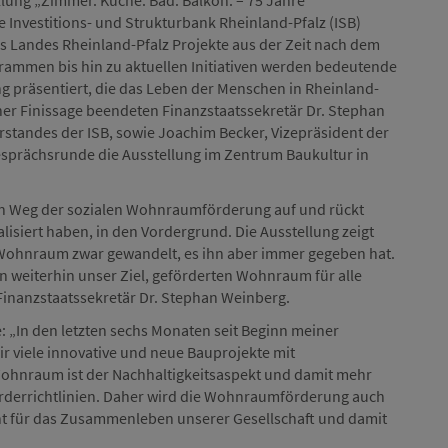
llung „Zimmer. Küche. Bad. Balkon. – 75 Jahre
 Investitions- und Strukturbank Rheinland-Pfalz (ISB)
 Landes Rheinland-Pfalz Projekte aus der Zeit nach dem
grammen bis hin zu aktuellen Initiativen werden bedeutende
 präsentiert, die das Leben der Menschen in Rheinland-
ner Finissage beendeten Finanzstaatssekretär Dr. Stephan
standes der ISB, sowie Joachim Becker, Vizepräsident der
esprächsrunde die Ausstellung im Zentrum Baukultur in
gen Weg der sozialen Wohnraumförderung auf und rückt
alisiert haben, in den Vordergrund. Die Ausstellung zeigt
 Wohnraum zwar gewandelt, es ihn aber immer gegeben hat.
n weiterhin unser Ziel, geförderten Wohnraum für alle
 Finanzstaatssekretär Dr. Stephan Weinberg.
 „In den letzten sechs Monaten seit Beginn meiner
ir viele innovative und neue Bauprojekte mit
ohnraum ist der Nachhaltigkeitsaspekt und damit mehr
örderrichtlinien. Daher wird die Wohnraumförderung auch
nt für das Zusammenleben unserer Gesellschaft und damit