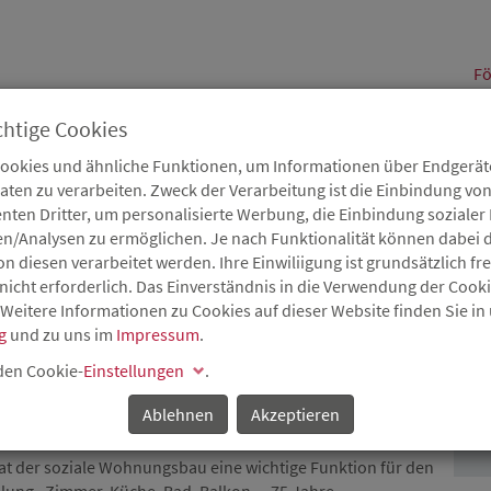
alt
Fö
chtige Cookies
Cookies und ähnliche Funktionen, um Informationen über Endgeräte
en zu verarbeiten. Zweck der Verarbeitung ist die Einbindung von
B
Karriere
Service
Aktuelles
nten Dritter, um personalisierte Werbung, die Einbindung soziale
en/Analysen zu ermöglichen. Je nach Funktionalität können dabei d
 diesen verarbeitet werden. Ihre Einwiliigung ist grundsätzlich frei
nicht erforderlich. Das Einverständnis in die Verwendung der Cook
 Weitere Informationen zu Cookies auf dieser Website finden Sie in
UMFÖRDERUNG IN
g
und zu uns im
Impressum
.
P
 den Cookie-
Einstellungen
.
Ablehnen
Akzeptieren
ischer Wohnungsbaugeschichte
at der soziale Wohnungsbau eine wichtige Funktion für den