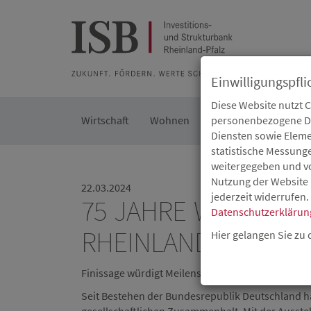
Zur Beratung
Zur Merkliste
Zur Suche
Zum Seiteninh
Einwilligungspfli
Diese Website nutzt 
Wirtschaft
Wohnen
Kommunal
personenbezogene Dat
Die IS
Diensten sowie Eleme
statistische Messung
weitergegeben und von
Nutzung der Website 
22.03.2024
jederzeit widerrufen.
75 JAHRE WOHNRA
Datenschutzerklärun
RHEINLAND-PFALZ
Hier gelangen Sie zu
Finissage würdigt Meilensteine rheinland-pfälz
Seit Bestehen der Bundesrepublik Deutschland h