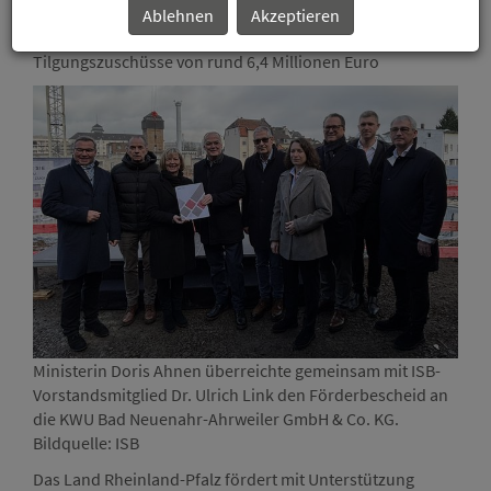
Ablehnen
Akzeptieren
ISB-
Darlehen
in Höhe von rund 13,2 Millionen Euro und
Tilgungszuschüsse von rund 6,4 Millionen Euro
Ministerin Doris Ahnen überreichte gemeinsam mit ISB-
Vorstandsmitglied Dr. Ulrich Link den Förderbescheid an
die KWU Bad Neuenahr-Ahrweiler GmbH & Co. KG.
Bildquelle: ISB
Das Land Rheinland-Pfalz fördert mit Unterstützung