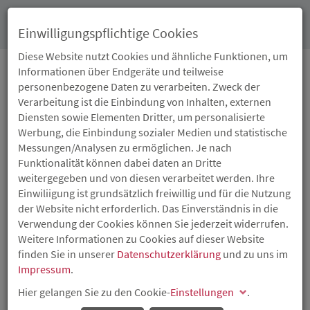
Toggl
Einwilligungspflichtige Cookies
navig
Diese Website nutzt Cookies und ähnliche Funktionen, um
Informationen über Endgeräte und teilweise
personenbezogene Daten zu verarbeiten. Zweck der
05.12.2025
Verarbeitung ist die Einbindung von Inhalten, externen
SOZIAL GEFÖRDERTER
Diensten sowie Elementen Dritter, um personalisierte
Werbung, die Einbindung sozialer Medien und statistische
WOHNUNGSBAU AUF
Messungen/Analysen zu ermöglichen. Je nach
Funktionalität können dabei daten an Dritte
DEM EHEMALIGEN
weitergegeben und von diesen verarbeitet werden. Ihre
Einwiliigung ist grundsätzlich freiwillig und für die Nutzung
HOTELGELÄNDE
der Website nicht erforderlich. Das Einverständnis in die
Verwendung der Cookies können Sie jederzeit widerrufen.
„GOLDENER ANKER“ IN
Weitere Informationen zu Cookies auf dieser Website
finden Sie in unserer
Datenschutzerklärung
und zu uns im
BAD NEUENAHR-
Impressum
.
Hier gelangen Sie zu den Cookie-
AHRWEILER
Einstellungen
.