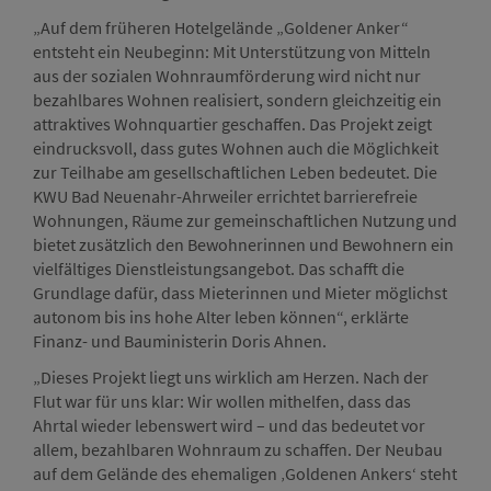
„Auf dem früheren Hotelgelände „Goldener Anker“
entsteht ein Neubeginn: Mit Unterstützung von Mitteln
aus der sozialen Wohnraumförderung wird nicht nur
bezahlbares Wohnen realisiert, sondern gleichzeitig ein
attraktives Wohnquartier geschaffen. Das Projekt zeigt
eindrucksvoll, dass gutes Wohnen auch die Möglichkeit
zur Teilhabe am gesellschaftlichen Leben bedeutet. Die
KWU Bad Neuenahr-Ahrweiler errichtet barrierefreie
Wohnungen, Räume zur gemeinschaftlichen Nutzung und
bietet zusätzlich den Bewohnerinnen und Bewohnern ein
vielfältiges Dienstleistungsangebot. Das schafft die
Grundlage dafür, dass Mieterinnen und Mieter möglichst
autonom bis ins hohe Alter leben können“, erklärte
Finanz- und Bauministerin Doris Ahnen.
„Dieses Projekt liegt uns wirklich am Herzen. Nach der
Flut war für uns klar: Wir wollen mithelfen, dass das
Ahrtal wieder lebenswert wird – und das bedeutet vor
allem, bezahlbaren Wohnraum zu schaffen. Der Neubau
auf dem Gelände des ehemaligen ‚Goldenen Ankers‘ steht