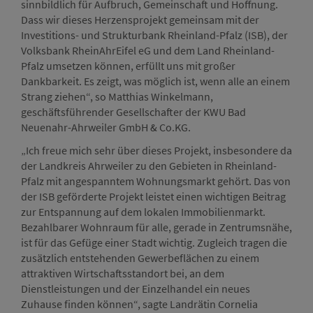
sinnbildlich für Aufbruch, Gemeinschaft und Hoffnung.
Dass wir dieses Herzensprojekt gemeinsam mit der
Investitions- und Strukturbank Rheinland-Pfalz (ISB), der
Volksbank RheinAhrEifel eG und dem Land Rheinland-
Pfalz umsetzen können, erfüllt uns mit großer
Dankbarkeit. Es zeigt, was möglich ist, wenn alle an einem
Strang ziehen“, so Matthias Winkelmann,
geschäftsführender Gesellschafter der KWU Bad
Neuenahr-Ahrweiler GmbH & Co.KG.
„Ich freue mich sehr über dieses Projekt, insbesondere da
der Landkreis Ahrweiler zu den Gebieten in Rheinland-
Pfalz mit angespanntem Wohnungsmarkt gehört. Das von
der ISB geförderte Projekt leistet einen wichtigen Beitrag
zur Entspannung auf dem lokalen Immobilienmarkt.
Bezahlbarer Wohnraum für alle, gerade in Zentrumsnähe,
ist für das Gefüge einer Stadt wichtig. Zugleich tragen die
zusätzlich entstehenden Gewerbeflächen zu einem
attraktiven Wirtschaftsstandort bei, an dem
Dienstleistungen und der Einzelhandel ein neues
Zuhause finden können“, sagte Landrätin Cornelia