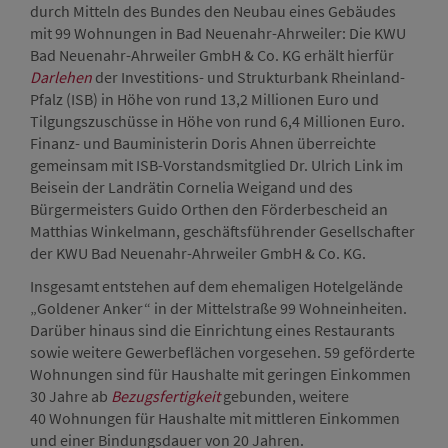
durch Mitteln des Bundes den Neubau eines Gebäudes
mit 99 Wohnungen in Bad Neuenahr-Ahrweiler: Die KWU
Bad Neuenahr-Ahrweiler GmbH & Co. KG erhält hierfür
Darlehen
der Investitions- und Strukturbank Rheinland-
Pfalz (ISB) in Höhe von rund 13,2 Millionen Euro und
Tilgungszuschüsse in Höhe von rund 6,4 Millionen Euro.
Finanz- und Bauministerin Doris Ahnen überreichte
gemeinsam mit ISB-Vorstandsmitglied Dr. Ulrich Link im
Beisein der Landrätin Cornelia Weigand und des
Bürgermeisters Guido Orthen den Förderbescheid an
Matthias Winkelmann, geschäftsführender Gesellschafter
der KWU Bad Neuenahr-Ahrweiler GmbH & Co. KG.
Insgesamt entstehen auf dem ehemaligen Hotelgelände
„Goldener Anker“ in der Mittelstraße 99 Wohneinheiten.
Darüber hinaus sind die Einrichtung eines Restaurants
sowie weitere Gewerbeflächen vorgesehen. 59 geförderte
Wohnungen sind für Haushalte mit geringen Einkommen
30 Jahre ab
Bezugsfertigkeit
gebunden, weitere
40 Wohnungen für Haushalte mit mittleren Einkommen
und einer Bindungsdauer von 20 Jahren.