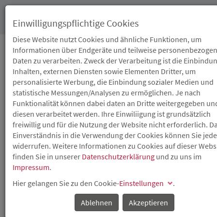
Toggl
Einwilligungspflichtige Cookies
navig
Diese Website nutzt Cookies und ähnliche Funktionen, um
Informationen über Endgeräte und teilweise personenbezoge
Daten zu verarbeiten. Zweck der Verarbeitung ist die Einbindu
23.01.2026
Inhalten, externen Diensten sowie Elementen Dritter, um
ISB-
personalisierte Werbung, die Einbindung sozialer Medien und
statistische Messungen/Analysen zu ermöglichen. Je nach
BETEILIGUNGSUNTERNE
Funktionalität können dabei daten an Dritte weitergegeben un
diesen verarbeitet werden. Ihre Einwiliigung ist grundsätzlich
AUF WACHSTUMSKURS:
freiwillig und für die Nutzung der Website nicht erforderlich. D
Einverständnis in die Verwendung der Cookies können Sie jede
TALENT2GO AUS
widerrufen. Weitere Informationen zu Cookies auf dieser Webs
finden Sie in unserer
Datenschutzerklärung
und zu uns im
LANDAU GEWINNT
Impressum
.
WEITEREN INVESTOR
Hier gelangen Sie zu den Cookie-
Einstellungen
.
Ablehnen
Akzeptieren