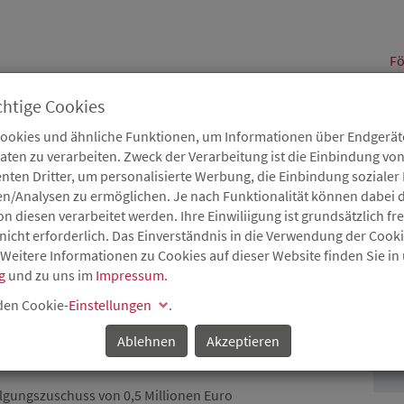
alt
Fö
chtige Cookies
Cookies und ähnliche Funktionen, um Informationen über Endgeräte
en zu verarbeiten. Zweck der Verarbeitung ist die Einbindung von
B
Karriere
Service
Aktuelles
nten Dritter, um personalisierte Werbung, die Einbindung soziale
en/Analysen zu ermöglichen. Je nach Funktionalität können dabei d
 diesen verarbeitet werden. Ihre Einwiliigung ist grundsätzlich frei
nicht erforderlich. Das Einverständnis in die Verwendung der Cook
 Weitere Informationen zu Cookies auf dieser Website finden Sie in
AN ZACHMANN
g
und zu uns im
Impressum
.
P
SB FÖRDERT SOZIALEN
 den Cookie-
Einstellungen
.
LANGENLONSHEIM
Ablehnen
Akzeptieren
ilgungszuschuss von 0,5 Millionen Euro