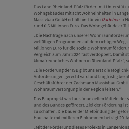
Das Land Rheinland-Pfalz fördert mit Unterstütz
Wohngebäudes mit acht Wohneinheiten in Lange
Massivbau GmbH erhält hierfür ein
Darlehen
in H
rund 0,5 Millionen Euro. Das Wohngebäude erfül
„Die Nachfrage nach unserer Wohnraumförderung i
vielfältigen Programmen auf dem richtigen Weg s
Millionen Euro für die soziale Wohnraumförderun
Vergleich zum Jahr 2024 fast verdoppelt. Damit s
klimafreundliches Wohnen in Rheinland-Pfalz“, s
„Die Förderung der ISB gibt uns erst die Möglich
Anforderungen gerecht wird und langfristig bez
Geschäftsführer der Zachmann Massivbau GmbH. 
Wohnraumversorgung in der Region leisten.“
Das Bauprojekt wird aus finanziellen Mitteln de
und des Bundes gefördert. Ziel der Förderung is
zu schaffen. Die Dauer der Mietbindung der gef
Haushalte mit mittleren Einkommen beträgt 20 Ja
„Mit der Förderung dieses Projekts in Langenlon