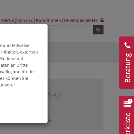
rderung von A-Z
|
Konditionen
|
Downloadcenter
|
 und teilweise
 Inhalten, externen
Beratung
r Medien und
aten an Dritte
willig und für die
ies können Sie
 unserer
RESSEKONTAKT
0
Fabian Maier
06131 6172-1608
Merkliste
fabian.maier@isb.rlp.de