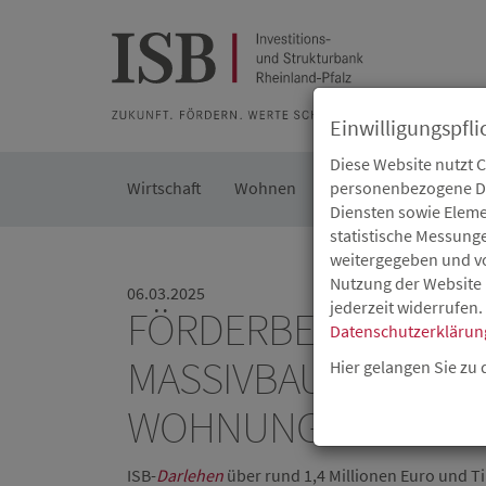
Zur Beratung
Zur Merkliste
Zur Suche
Zum Seiteninh
Einwilligungspfli
Diese Website nutzt 
Wirtschaft
Wohnen
Kommunal
personenbezogene Dat
Die IS
Diensten sowie Eleme
statistische Messung
weitergegeben und von
Nutzung der Website 
06.03.2025
jederzeit widerrufen.
FÖRDERBESCHEID 
Datenschutzerklärun
MASSIVBAU GMBH: I
Hier gelangen Sie zu
WOHNUNGSBAU IN 
ISB-
Darlehen
über rund 1,4 Millionen Euro und T