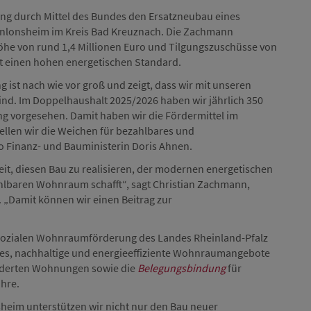
ung durch Mittel des Bundes den Ersatzneubau eines
nlonsheim im Kreis Bad Kreuznach. Die Zachmann
öhe von rund 1,4 Millionen Euro und Tilgungszuschüsse von
lt einen hohen energetischen Standard.
st nach wie vor groß und zeigt, dass wir mit unseren
ind. Im Doppelhaushalt 2025/2026 haben wir jährlich 350
g vorgesehen. Damit haben wir die Fördermittel im
tellen wir die Weichen für bezahlbares und
o Finanz- und Bauministerin Doris Ahnen.
keit, diesen Bau zu realisieren, der modernen energetischen
ahlbaren Wohnraum schafft“, sagt Christian Zachmann,
„Damit können wir einen Beitrag zur
r sozialen Wohnraumförderung des Landes Rheinland-Pfalz
t es, nachhaltige und energieeffiziente Wohnraumangebote
örderten Wohnungen sowie die
Belegungsbindung
für
hre.
sheim unterstützen wir nicht nur den Bau neuer