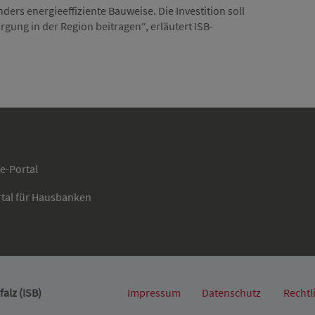
rs energieeffiziente Bauweise. Die Investition soll
gung in der Region beitragen“, erläutert ISB-
ce-Portal
rtal für Hausbanken
alz (ISB)
Impressum
Datenschutz
Rechtl