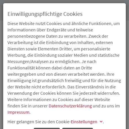
Toggl
Einwilligungspflichtige Cookies
navig
Diese Website nutzt Cookies und ähnliche Funktionen, um
Informationen über Endgeräte und teilweise
personenbezogene Daten zu verarbeiten. Zweck der
08.04.2025
Verarbeitung ist die Einbindung von Inhalten, externen
RHEINLAND-PFALZ
Diensten sowie Elementen Dritter, um personalisierte
Werbung, die Einbindung sozialer Medien und statistische
FÖRDERT
Messungen/Analysen zu ermöglichen. Je nach
Funktionalität können dabei daten an Dritte
BEZAHLBARES UND
weitergegeben und von diesen verarbeitet werden. Ihre
Einwiliigung ist grundsätzlich freiwillig und für die Nutzung
KLIMAGERECHTES
der Website nicht erforderlich. Das Einverständnis in die
Verwendung der Cookies können Sie jederzeit widerrufen.
WOHNEN IN KOBLENZ
Weitere Informationen zu Cookies auf dieser Website
finden Sie in unserer
Datenschutzerklärung
und zu uns im
Impressum
.
ISB-
Darlehen
von rund 1,7 Millionen Euro und
Tilgungszuschuss von rund 0,8 Millionen Euro
Hier gelangen Sie zu den Cookie-
Einstellungen
.
Das Land Rheinland-Pfalz fördert mit Unterstützung