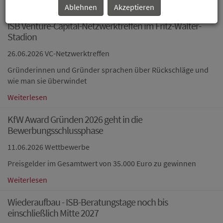
Ablehnen
Akzeptieren
ISB Venture-Capital-Netzwerktreffen im Fritz-Walter-
Stadion
26.06.2026
VC-Netzwerktreffen
Gründerinnen und Gründer sprachen über Rückschläge und
wie man sie überwindet
Weiterlesen
KfW Award Gründen 2026 geht in die
Bewerbungsschlussphase
11.06.2026
Wettbewerbe
Preisgelder im Gesamtwert von 35.000 Euro zu gewinnen
Weiterlesen
Wiederaufbau - ISB-Beratungstage noch bis
einschließlich Mitte 2027