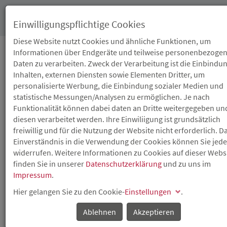
Toggl
Einwilligungspflichtige Cookies
navig
Diese Website nutzt Cookies und ähnliche Funktionen, um
Informationen über Endgeräte und teilweise personenbezoge
Daten zu verarbeiten. Zweck der Verarbeitung ist die Einbindu
11.06.2026
Inhalten, externen Diensten sowie Elementen Dritter, um
KFW AWARD GRÜNDEN
personalisierte Werbung, die Einbindung sozialer Medien und
statistische Messungen/Analysen zu ermöglichen. Je nach
2026 GEHT IN DIE
Funktionalität können dabei daten an Dritte weitergegeben un
diesen verarbeitet werden. Ihre Einwiliigung ist grundsätzlich
BEWERBUNGSSCHLUSSP
freiwillig und für die Nutzung der Website nicht erforderlich. D
Einverständnis in die Verwendung der Cookies können Sie jede
widerrufen. Weitere Informationen zu Cookies auf dieser Webs
Preisgelder im Gesamtwert von 35.000 Euro zu gewinnen
finden Sie in unserer
Datenschutzerklärung
und zu uns im
Gründerinnen und Gründer können sich noch bis zum 1.
Impressum
.
Juli 2026 für den KfW Award Gründen bewerben.
Hier gelangen Sie zu den Cookie-
Einstellungen
.
Ausgezeichnet werden innovative Unternehmen, die ab
2021 gegründet oder im Rahmen einer Nachfolge
Ablehnen
Akzeptieren
übernommen haben und deren Hauptsitz in Deutschland
liegt. Pro Bundesland wird ein Unternehmen mit 1.000