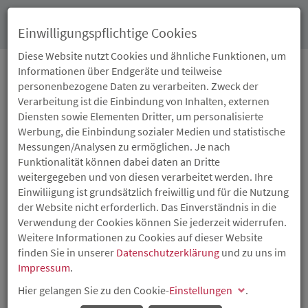
Toggl
Einwilligungspflichtige Cookies
navig
Diese Website nutzt Cookies und ähnliche Funktionen, um
Informationen über Endgeräte und teilweise
personenbezogene Daten zu verarbeiten. Zweck der
15.12.2025
Verarbeitung ist die Einbindung von Inhalten, externen
ISB SPENDET 2.500
Diensten sowie Elementen Dritter, um personalisierte
Werbung, die Einbindung sozialer Medien und statistische
EURO AN KLEINE
Messungen/Analysen zu ermöglichen. Je nach
Funktionalität können dabei daten an Dritte
HERZEN WESTERWALD
weitergegeben und von diesen verarbeitet werden. Ihre
Einwiliigung ist grundsätzlich freiwillig und für die Nutzung
der Website nicht erforderlich. Das Einverständnis in die
Weihnachtsspende unterstützt die Begleitung von
Verwendung der Cookies können Sie jederzeit widerrufen.
Kindern und Jugendlichen
Weitere Informationen zu Cookies auf dieser Website
finden Sie in unserer
Datenschutzerklärung
und zu uns im
Impressum
.
Hier gelangen Sie zu den Cookie-
Einstellungen
.