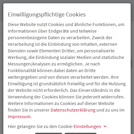
Toggl
Einwilligungspflichtige Cookies
navig
Diese Website nutzt Cookies und ähnliche Funktionen, um
Informationen über Endgeräte und teilweise
personenbezogene Daten zu verarbeiten. Zweck der
20.01.2025
Verarbeitung ist die Einbindung von Inhalten, externen
„START.IN.RLP – DAS
Diensten sowie Elementen Dritter, um personalisierte
Werbung, die Einbindung sozialer Medien und statistische
GRÜNDUNGSSTIPENDIUM
Messungen/Analysen zu ermöglichen. Je nach
Funktionalität können dabei daten an Dritte
RHEINLAND-PFALZ“
weitergegeben und von diesen verarbeitet werden. Ihre
Einwiliigung ist grundsätzlich freiwillig und für die Nutzung
STARTET IN EINE NEUE
der Website nicht erforderlich. Das Einverständnis in die
Verwendung der Cookies können Sie jederzeit widerrufen.
RUNDE
Weitere Informationen zu Cookies auf dieser Website
finden Sie in unserer
Datenschutzerklärung
und zu uns im
Impressum
.
Gründerinnen und Gründer können sich bis zum 15. März
2025 für die neue Runde des Gründungsstipendiums
Hier gelangen Sie zu den Cookie-
Einstellungen
.
Rheinland-Pfalz bewerben. Die Stipendiatinnen und