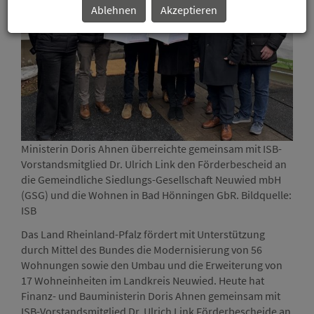
Ablehnen
Akzeptieren
Ministerin Doris Ahnen überreichte gemeinsam mit ISB-
Mini
Vorstandsmitglied Dr. Ulrich Link den Förderbescheid an
Vors
die Gemeindliche Siedlungs-Gesellschaft Neuwied mbH
die 
(GSG) und die Wohnen in Bad Hönningen GbR. Bildquelle:
(GSG
ISB
ISB
Das Land Rheinland-Pfalz fördert mit Unterstützung
durch Mittel des Bundes die Modernisierung von 56
Wohnungen sowie den Umbau und die Erweiterung von
17 Wohneinheiten im Landkreis Neuwied. Heute hat
Finanz- und Bauministerin Doris Ahnen gemeinsam mit
ISB-Vorstandsmitglied Dr. Ulrich Link Förderbescheide an