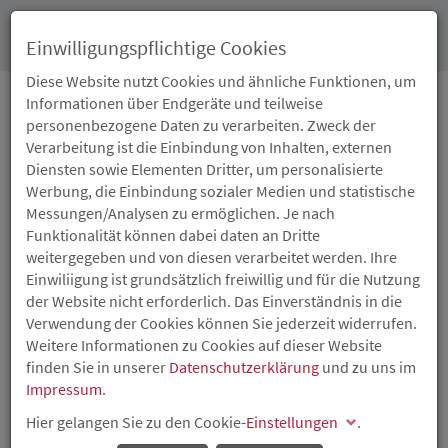
Toggl
Einwilligungspflichtige Cookies
navig
Diese Website nutzt Cookies und ähnliche Funktionen, um
Informationen über Endgeräte und teilweise
personenbezogene Daten zu verarbeiten. Zweck der
05.12.2025
Verarbeitung ist die Einbindung von Inhalten, externen
SOZIALER
Diensten sowie Elementen Dritter, um personalisierte
Werbung, die Einbindung sozialer Medien und statistische
WOHNUNGSBAU IM
Messungen/Analysen zu ermöglichen. Je nach
Funktionalität können dabei daten an Dritte
LANDKREIS NEUWIED
weitergegeben und von diesen verarbeitet werden. Ihre
Einwiliigung ist grundsätzlich freiwillig und für die Nutzung
der Website nicht erforderlich. Das Einverständnis in die
ISB-
Darlehen
in Höhe von rund 9,7 Millionen Euro und
Verwendung der Cookies können Sie jederzeit widerrufen.
Tilgungszuschüsse von rund 4,1 Millionen Euro
Weitere Informationen zu Cookies auf dieser Website
finden Sie in unserer
Datenschutzerklärung
und zu uns im
Impressum
.
Hier gelangen Sie zu den Cookie-
Einstellungen
.