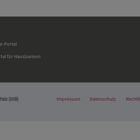
ce-Portal
rtal für Hausbanken
alz (ISB)
Impressum
Datenschutz
Rechtl