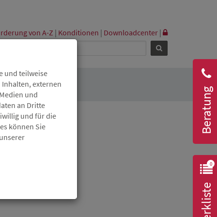
rderung von A-Z
|
Konditionen
|
Downloadcenter
|
 und teilweise
 Inhalten, externen
Beratung
r Medien und
aten an Dritte
willig und für die
ies können Sie
 unserer
0
Merkliste
annte "Kaltmiete").