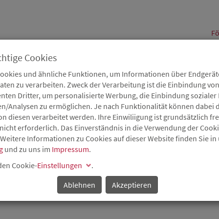
alt
Fö
chtige Cookies
Cookies und ähnliche Funktionen, um Informationen über Endgeräte
en zu verarbeiten. Zweck der Verarbeitung ist die Einbindung von
B
Karriere
Service
Aktuelles
nten Dritter, um personalisierte Werbung, die Einbindung soziale
en/Analysen zu ermöglichen. Je nach Funktionalität können dabei d
 diesen verarbeitet werden. Ihre Einwiliigung ist grundsätzlich frei
nicht erforderlich. Das Einverständnis in die Verwendung der Cook
 Weitere Informationen zu Cookies auf dieser Website finden Sie in
g
und zu uns im
Impressum
.
 den Cookie-
Einstellungen
.
Ablehnen
Akzeptieren
g einer Wohnung ohne Betriebskosten und sonstige Umlagen (so gen