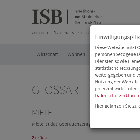
Zur Beratung
Zur Merkliste
Zur Suche
Zum Seiteninh
Einwilligungspfli
Diese Website nutzt 
Wirtschaft
Wohnen
Kommunal
personenbezogene Dat
Die IS
Diensten sowie Eleme
statistische Messung
weitergegeben und von
Nutzung der Website 
GLOSSAR
jederzeit widerrufen.
Datenschutzerklärun
Hier gelangen Sie zu
MIETE
Miete ist das Gebrauchsentgelt für die Überlassun
Zurück