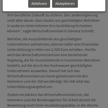
Ablehnen
Akzeptieren
Auszubildenden eine Perspektive zu geben. Die jungen
Menschen haben viel durchgemacht. Jetzt geht es darum,
ihre berufliche Zukunft zu sichern. Die Landesregierung
setzt alles daran, dass Azubis aus geschädigten Betrieben
in anderen Unternehmen ihre Ausbildung fortsetzen
können“, sagte Wirtschaftsministerin Daniela Schmitt.
Betriebe, die Auszubildende aus geschädigten
Unternehmen aufnehmen, können dafür eine finanzielle
Unterstützung in Höhe von 2.500 Euro erhalten. Hierfür
wird das Wirtschaftsministerium eine bestehende
Regelung, die für Auszubildende in insolventen Betrieben
besteht, auf die durch das Hochwasser geschädigten
Unternehmen ausweiten. Darauf hat sich das
Wirtschaftsministerium heute gemeinsam mit den
Kammern und der ISB verständigt. Die ISB setzt das
Unterstützungsangebot um.
Zudem verstärken das Wirtschaftsministerium, die
Kammern und die Bundesagentur für Arbeit derzeit die
Bewerbung noch freier Ausbildungsplätze. In der Woche