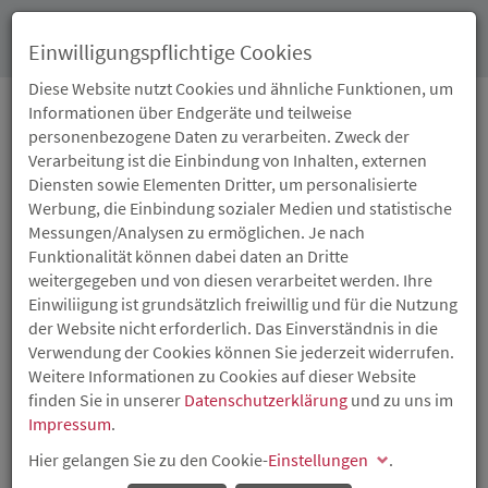
Toggl
Einwilligungspflichtige Cookies
navig
Diese Website nutzt Cookies und ähnliche Funktionen, um
Informationen über Endgeräte und teilweise
personenbezogene Daten zu verarbeiten. Zweck der
04.08.2021
Verarbeitung ist die Einbindung von Inhalten, externen
HILFE FÜR AZUBIS IM
Diensten sowie Elementen Dritter, um personalisierte
Werbung, die Einbindung sozialer Medien und statistische
HOCHWASSERGEBIET
Messungen/Analysen zu ermöglichen. Je nach
Funktionalität können dabei daten an Dritte
weitergegeben und von diesen verarbeitet werden. Ihre
Das Land Rheinland-Pfalz unterstützt Betriebe, die
Einwiliigung ist grundsätzlich freiwillig und für die Nutzung
Auszubildende von geschädigten Unternehmen im
der Website nicht erforderlich. Das Einverständnis in die
Hochwassergebiet übernehmen. Dies hat
Verwendung der Cookies können Sie jederzeit widerrufen.
Wirtschaftsministerin Daniela Schmitt bekannt gegeben.
Weitere Informationen zu Cookies auf dieser Website
Die jungen Menschen benötigten schnell eine
finden Sie in unserer
Perspektive. Zudem verstärken Wirtschaftsministerium,
Datenschutzerklärung
und zu uns im
Impressum
Kammern und die Bundesagentur für Arbeit die
.
Bewerbung freier Ausbildungsplätze.
Hier gelangen Sie zu den Cookie-
Einstellungen
.
„Es ist mir ein großes Anliegen, den jungen