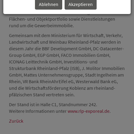
Ablehnen
Akzeptieren
Immobilienmesse EXPO REAL in München Investoren und
interessierten Messebesuchern ein ausgewähltes
Flächen- und Objektportfolio sowie Dienstleistungen
rund um die Gewerbeimmobilie.
Gemeinsam mit dem Ministerium für Wirtschaft, Verkehr,
Landwirtschaft und Weinbau Rheinland-Pfalz werden in
diesem Jahr die BBF Development GmbH, DC-Datacenter-
Group GmbH, EGP GmbH, FACO Immobilien GmbH,
ICONAG Leittechnik GmbH, Investitions- und
Strukturbank Rheinland-Pfalz (ISB), J. Molitor Immobilien
GmbH, Mattes Unternehmensgruppe, Stadt Ingelheim am
Rhein, VR Bank RheinAhrEifel eG, Westerwald Bank eG,
und die Wirtschaftsförderung Koblenz am rheinland-
pfälzischen Stand vertreten sein.
Der Stand ist in Halle C1, Standnummer 242.
Weitere Informationen unter
www.rlp-exporeal.de
.
Zurück