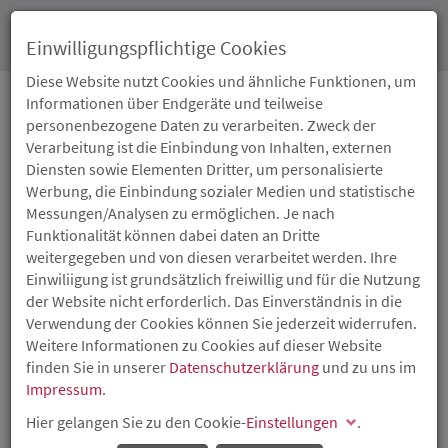
Toggl
Einwilligungspflichtige Cookies
navig
Diese Website nutzt Cookies und ähnliche Funktionen, um
Informationen über Endgeräte und teilweise
personenbezogene Daten zu verarbeiten. Zweck der
03.09.2025
Verarbeitung ist die Einbindung von Inhalten, externen
RHEINLAND-PFALZ
Diensten sowie Elementen Dritter, um personalisierte
Werbung, die Einbindung sozialer Medien und statistische
PRÄSENTIERT SICH AUF
Messungen/Analysen zu ermöglichen. Je nach
Funktionalität können dabei daten an Dritte
DER EXPO REAL 2025
weitergegeben und von diesen verarbeitet werden. Ihre
Einwiliigung ist grundsätzlich freiwillig und für die Nutzung
der Website nicht erforderlich. Das Einverständnis in die
Das Ministerium für Wirtschaft, Verkehr, Landwirtschaft
Verwendung der Cookies können Sie jederzeit widerrufen.
und Weinbau Rheinland-Pfalz und die Investitions- und
Weitere Informationen zu Cookies auf dieser Website
Strukturbank Rheinland-Pfalz nehmen 2025 erneut mit
finden Sie in unserer
Datenschutzerklärung
und zu uns im
verschiedenen Wirtschaftsförderern und Unternehmen
Impressum
.
an der EXPO REAL teil.
Hier gelangen Sie zu den Cookie-
Einstellungen
.
Am Gemeinschaftsstand präsentiert das Land vom 06. bis
08. Oktober 2025 auf der internationalen