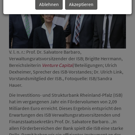
Ablehnen
Akzeptieren
V. l. n. r.: Prof. Dr. Salvatore Barbaro,
Verwaltungsratsvorsitzender der ISB; Brigitte Herrmann,
Bereichsleiterin
Venture Capital
/Beteiligungen; Ulrich
Dexheimer, Sprecher des ISB-Vorstandes; Dr. Ulrich Link,
Vorstandsmitglied der ISB., Fotoquelle: ISB/Sandra
Hauer.
Die Investitions- und Strukturbank Rheinland-Pfalz (ISB)
hat im vergangenen Jahr ein Fördervolumen von 2,09
Milliarden Euro erreicht. Dieses Ergebnis entspricht den
Erwartungen des ISB Verwaltungsratsvorsitzenden und
Finanzstaatssekretärs Prof. Dr. Salvatore Barbaro. „In
allen Förderbereichen der Bank spielt die ISB eine starke
Rolle. Damit haben wir ein effizientes Instrument an der