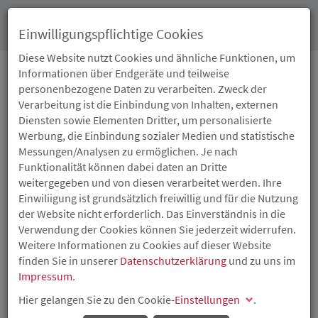
Toggl
Einwilligungspflichtige Cookies
navig
Diese Website nutzt Cookies und ähnliche Funktionen, um
Informationen über Endgeräte und teilweise
personenbezogene Daten zu verarbeiten. Zweck der
02.02.2016
Verarbeitung ist die Einbindung von Inhalten, externen
ISB –
Diensten sowie Elementen Dritter, um personalisierte
Werbung, die Einbindung sozialer Medien und statistische
ZUFRIEDENSTELLENDE
Messungen/Analysen zu ermöglichen. Je nach
Funktionalität können dabei daten an Dritte
ERGEBNISSE IM JAHR
weitergegeben und von diesen verarbeitet werden. Ihre
Einwiliigung ist grundsätzlich freiwillig und für die Nutzung
2015
der Website nicht erforderlich. Das Einverständnis in die
Verwendung der Cookies können Sie jederzeit widerrufen.
Weitere Informationen zu Cookies auf dieser Website
Jahresüberschuss von 2,7 Millionen Euro - Rückläufige
finden Sie in unserer
Datenschutzerklärung
und zu uns im
Förderzahlen - Risikorücklagen gestärkt
Impressum
.
Hier gelangen Sie zu den Cookie-
Einstellungen
.