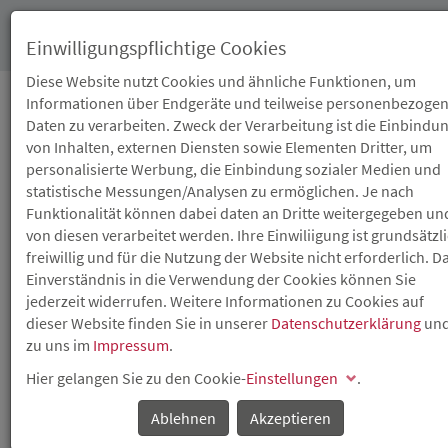
Toggl
Einwilligungspflichtige Cookies
navig
Diese Website nutzt Cookies und ähnliche Funktionen, um
Informationen über Endgeräte und teilweise personenbezoge
Daten zu verarbeiten. Zweck der Verarbeitung ist die Einbindu
07.01.2016
von Inhalten, externen Diensten sowie Elementen Dritter, um
ISB-DARLEHEN
personalisierte Werbung, die Einbindung sozialer Medien und
statistische Messungen/Analysen zu ermöglichen. Je nach
MIETWOHNUNGEN
Funktionalität können dabei daten an Dritte weitergegeben un
von diesen verarbeitet werden. Ihre Einwiliigung ist grundsätzl
TILGUNGSZUSCHÜSSE
freiwillig und für die Nutzung der Website nicht erforderlich. D
Einverständnis in die Verwendung der Cookies können Sie
FÜR
jederzeit widerrufen. Weitere Informationen zu Cookies auf
dieser Website finden Sie in unserer
Datenschutzerklärung
un
MIETWOHNUNGSBAU,
zu uns im
Impressum
.
WOHNGEMEINSCHAFTEN
Hier gelangen Sie zu den Cookie-
Einstellungen
.
Ablehnen
Akzeptieren
UND