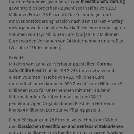
Corona-Pandemie gesunken. In der
Investitionsförderung
gewährte die Förderbank Zuschüsse in Höhe von 20,3
Millionen Euro (- 35 Prozent). Die Technologie- und
Innovationsförderung hat sich nach dem starken Anstieg
im Vorjahr weiter positiv entwickelt: Mit einem zugesagten
Volumen von 11,2 Millionen Euro (Vorjahr 6,7 Millionen
Euro) wurden Vorhaben von 54 Unternehmen unterstützt
(Vorjahr 37 Unternehmen).
Kredite
Mit dem vom Land zur Verfügung gestellten
Corona
Soforthilfe Kredit
hat die ISB 2.248 Unternehmen mit
einem Volumen in Höhe von 42,5 Millionen Euro
unterstützt; hinzu kommen 999 Zuschüsse in Höhe von 9
Millionen Euro für Unternehmen mit mehr als zehn
Mitarbeitenden. Darüber hinaus hat die ISB 13
gemeinnützigen Organisationen Kredite in Höhe von
knapp 4 Millionen Euro zur Verfügung gestellt.
Einen Rückgang um 28 Prozent verzeichnet die ISB bei
den
klassischen Investitions- und Betriebsmitteldarlehen
:
Mit 201,7 Millionen Euro hat die ISB 691 Zusagen (Vorjahr