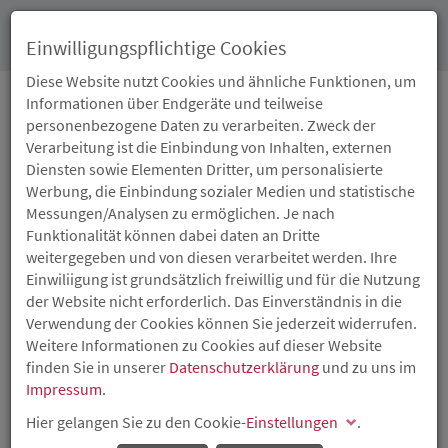
Toggl
Einwilligungspflichtige Cookies
navig
Diese Website nutzt Cookies und ähnliche Funktionen, um
Informationen über Endgeräte und teilweise
personenbezogene Daten zu verarbeiten. Zweck der
19.02.2021
Verarbeitung ist die Einbindung von Inhalten, externen
GESCHÄFTSJAHR 2020:
Diensten sowie Elementen Dritter, um personalisierte
Werbung, die Einbindung sozialer Medien und statistische
ISB STEIGERT
Messungen/Analysen zu ermöglichen. Je nach
Funktionalität können dabei daten an Dritte
NEUGESCHÄFT UM 380
weitergegeben und von diesen verarbeitet werden. Ihre
Einwiliigung ist grundsätzlich freiwillig und für die Nutzung
MILLIONEN EURO
der Website nicht erforderlich. Das Einverständnis in die
Verwendung der Cookies können Sie jederzeit widerrufen.
Weitere Informationen zu Cookies auf dieser Website
- Über 95.000 Anträge in der Wirtschaftsförderung
finden Sie in unserer
Datenschutzerklärung
und zu uns im
bewilligt
Impressum
.
- Höchstes Zuschuss- und Kreditvolumen in der
Hier gelangen Sie zu den Cookie-
Einstellungen
.
Wohnraumförderung