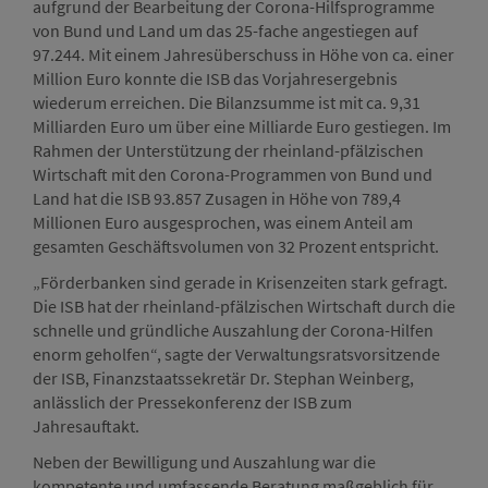
aufgrund der Bearbeitung der Corona-Hilfsprogramme
von Bund und Land um das 25-fache angestiegen auf
97.244. Mit einem Jahresüberschuss in Höhe von ca. einer
Million Euro konnte die ISB das Vorjahresergebnis
wiederum erreichen. Die Bilanzsumme ist mit ca. 9,31
Milliarden Euro um über eine Milliarde Euro gestiegen. Im
Rahmen der Unterstützung der rheinland-pfälzischen
Wirtschaft mit den Corona-Programmen von Bund und
Land hat die ISB 93.857 Zusagen in Höhe von 789,4
Millionen Euro ausgesprochen, was einem Anteil am
gesamten Geschäftsvolumen von 32 Prozent entspricht.
„Förderbanken sind gerade in Krisenzeiten stark gefragt.
Die ISB hat der rheinland-pfälzischen Wirtschaft durch die
schnelle und gründliche Auszahlung der Corona-Hilfen
enorm geholfen“, sagte der Verwaltungsratsvorsitzende
der ISB, Finanzstaatssekretär Dr. Stephan Weinberg,
anlässlich der Pressekonferenz der ISB zum
Jahresauftakt.
Neben der Bewilligung und Auszahlung war die
kompetente und umfassende Beratung maßgeblich für