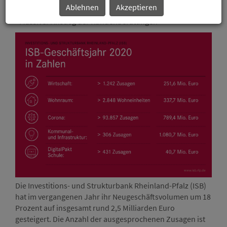
- Bilanzsumme auf über 9,3 Milliarden Euro gesteigert
Ablehnen
Akzeptieren
- Massiver Anstieg der Kundenberatungen
Die Investitions- und Strukturbank Rheinland-Pfalz (ISB)
hat im vergangenen Jahr ihr Neugeschäftsvolumen um 18
Prozent auf insgesamt rund 2,5 Milliarden Euro
gesteigert. Die Anzahl der ausgesprochenen Zusagen ist