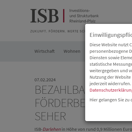
Zur Beratung
Zur Merkliste
Zur Suche
Zum Seiteninh
Einwilligungspfli
Diese Website nutzt 
Wirtschaft
Wohnen
Kommunal
personenbezogene Dat
Die IS
Diensten sowie Eleme
statistische Messung
weitergegeben und von
Nutzung der Website 
07.02.2024
jederzeit widerrufen.
BEZAHLBARES WOHN
Datenschutzerklärun
FÖRDERBESCHEID F
Hier gelangen Sie zu
SEHER
ISB-
Darlehen
in Höhe von rund 0,9 Millionen Eur