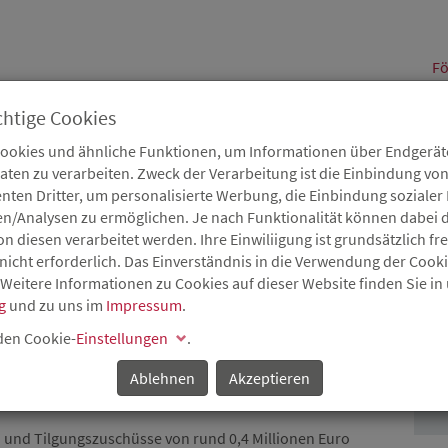
alt
Fö
chtige Cookies
Cookies und ähnliche Funktionen, um Informationen über Endgeräte
en zu verarbeiten. Zweck der Verarbeitung ist die Einbindung von
B
Karriere
Service
Aktuelles
nten Dritter, um personalisierte Werbung, die Einbindung soziale
en/Analysen zu ermöglichen. Je nach Funktionalität können dabei d
 diesen verarbeitet werden. Ihre Einwiliigung ist grundsätzlich frei
nicht erforderlich. Das Einverständnis in die Verwendung der Cook
 Weitere Informationen zu Cookies auf dieser Website finden Sie in
EN IN WELSCHBILLIG:
g
und zu uns im
Impressum
.
P
ÜR HELEN UND FELIX
 den Cookie-
Einstellungen
.
Ablehnen
Akzeptieren
o und Tilgungszuschüsse von rund 0,4 Millionen Euro