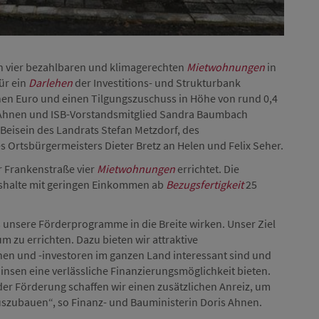
n vier bezahlbaren und klimagerechten
Mietwohnungen
in
für ein
Darlehen
der Investitions- und Strukturbank
onen Euro und einen Tilgungszuschuss in Höhe von rund 0,4
s Ahnen und ISB-Vorstandsmitglied Sandra Baumbach
eisein des Landrats Stefan Metzdorf, des
 Ortsbürgermeisters Dieter Bretz an Helen und Felix Seher.
 Frankenstraße vier
Mietwohnungen
errichtet. Die
shalte mit geringen Einkommen ab
Bezugsfertigkeit
25
ss unsere Förderprogramme in die Breite wirken. Unser Ziel
m zu errichten. Dazu bieten wir attraktive
nnen und -investoren im ganzen Land interessant sind und
Zinsen eine verlässliche Finanzierungsmöglichkeit bieten.
der Förderung schaffen wir einen zusätzlichen Anreiz, um
szubauen“, so Finanz- und Bauministerin Doris Ahnen.