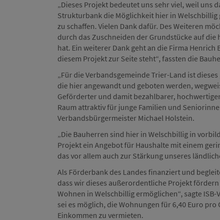
„Dieses Projekt bedeutet uns sehr viel, weil uns 
Strukturbank die Möglichkeit hier in Welschbilli
zu schaffen. Vielen Dank dafür. Des Weiteren möc
durch das Zuschneiden der Grundstücke auf die 
hat. Ein weiterer Dank geht an die Firma Henrich 
diesem Projekt zur Seite steht“, fassten die Bau
„Für die Verbandsgemeinde Trier-Land ist dieses 
die hier angewandt und geboten werden, wegweis
Geförderter und damit bezahlbarer, hochwertig
Raum attraktiv für junge Familien und Seniorinn
Verbandsbürgermeister Michael Holstein.
„Die Bauherren sind hier in Welschbillig in vorbil
Projekt ein Angebot für Haushalte mit einem ger
das vor allem auch zur Stärkung unseres ländliche
Als Förderbank des Landes finanziert und begleit
dass wir dieses außerordentliche Projekt förde
Wohnen in Welschbillig ermöglichen“, sagte ISB
sei es möglich, die Wohnungen für 6,40 Euro pro
Einkommen zu vermieten.