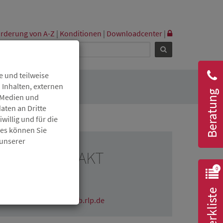
rderung von A-Z
|
Konditionen
|
Downloadcenter
|
 und teilweise
 Inhalten, externen
Beratung
r Medien und
aten an Dritte
willig und für die
ies können Sie
 unserer
RESSEKONTAKT
0
Claudia Wichmann
06131 6172-1670
Merkliste
claudia.wichmann@isb.rlp.de