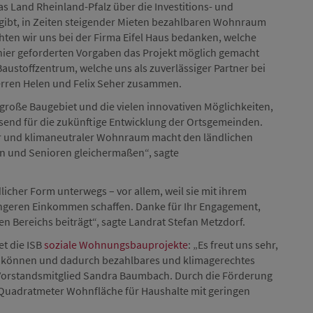
das Land Rheinland-Pfalz über die Investitions- und
g gibt, in Zeiten steigender Mieten bezahlbaren Wohnraum
hten wir uns bei der Firma Eifel Haus bedanken, welche
hier geforderten Vorgaben das Projekt möglich gemacht
Baustoffzentrum, welche uns als zuverlässiger Partner bei
herren Helen und Felix Seher zusammen.
große Baugebiet und die vielen innovativen Möglichkeiten,
end für die zukünftige Entwicklung der Ortsgemeinden.
er und klimaneutraler Wohnraum macht den ländlichen
en und Senioren gleichermaßen“, sagte
dlicher Form unterwegs – vor allem, weil sie mit ihrem
ingeren Einkommen schaffen. Danke für Ihr Engagement,
n Bereichs beiträgt“, sagte Landrat Stefan Metzdorf.
et die ISB
soziale Wohnungsbauprojekte
: „Es freut uns sehr,
rn können und dadurch bezahlbares und klimagerechtes
-Vorstandsmitglied Sandra Baumbach. Durch die Förderung
 Quadratmeter Wohnfläche für Haushalte mit geringen