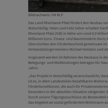
Bildnachweis: FM RLP
Das Land Rheinland-Pfalz fördert den Neubau vo
Welschbillig: Helen und Felix Seher erhalten hier
Rheinland-Pfalz (ISB) in Höhe von rund 0,9 Milli
Millionen Euro. Finanz- und Bauministerin Dori
überreichten den Förderbescheid gemeinsam im B
Verbandsbürgermeisters Michael Holstein und des
Insgesamt werden im Rahmen des Neubaus in der
Belegungs- und Mietbindungen betragen für Hau
Jahre.
„Das Projekt in Welschbillig veranschaulicht, da
ist es, in allen Landesteilen bezahlbaren Wohnrau
Förderkonditionen, die auch für Privatinvestori
besonders in der aktuellen Situation steigender 
Durch unsere Tilgungszuschüsse als Bestandteil 
das Angebot an sozial gefördertem Wohnraum au