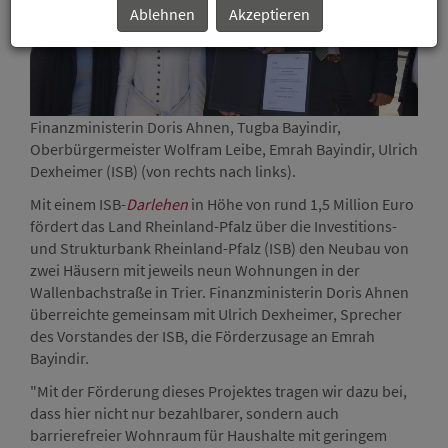
Ablehnen
Akzeptieren
Finanzministerin Doris Ahnen, Tugba Bayindir,
Oberbürgermeister Wolfram Leibe, Emrah Bayindir, Ulrich
Dexheimer (ISB) (von rechts nach links).
Mit einem ISB-
Darlehen
in Höhe von rund 1,5 Million Euro
fördert das Land Rheinland-Pfalz über die Investitions-
und Strukturbank Rheinland-Pfalz (ISB) den Neubau von
zwei Häusern mit jeweils neun Wohnungen in der
Wallenbachstraße in Trier. Finanzministerin Doris Ahnen
überreichte gemeinsam mit Ulrich Dexheimer, Sprecher
des Vorstandes der ISB, die Förderzusage an Emrah
Bayindir.
"Mit der Förderung dieses Projektes tragen wir dazu bei,
dass hier nicht nur bezahlbarer, sondern auch
barrierefreier Wohnraum für Haushalte mit geringem