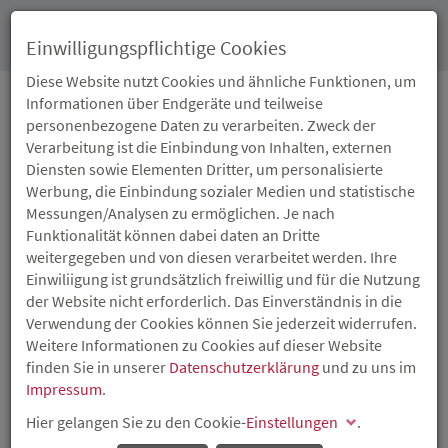
Toggl
Einwilligungspflichtige Cookies
navig
Diese Website nutzt Cookies und ähnliche Funktionen, um
Informationen über Endgeräte und teilweise
personenbezogene Daten zu verarbeiten. Zweck der
10.04.2015
Verarbeitung ist die Einbindung von Inhalten, externen
1,5 MILLION EURO FÜR
Diensten sowie Elementen Dritter, um personalisierte
Werbung, die Einbindung sozialer Medien und statistische
BEZAHLBARE
Messungen/Analysen zu ermöglichen. Je nach
Funktionalität können dabei daten an Dritte
PASSIVHÄUSER IN TRIER
weitergegeben und von diesen verarbeitet werden. Ihre
Einwiliigung ist grundsätzlich freiwillig und für die Nutzung
der Website nicht erforderlich. Das Einverständnis in die
Finanzministerin Doris Ahnen überreicht Förderzusage
Verwendung der Cookies können Sie jederzeit widerrufen.
an Eheleute Bayindir in Trier
Weitere Informationen zu Cookies auf dieser Website
finden Sie in unserer
Datenschutzerklärung
und zu uns im
Impressum
.
Hier gelangen Sie zu den Cookie-
Einstellungen
.