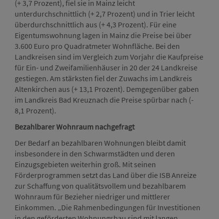
(+ 3,7 Prozent), fiel sie in Mainz leicht
unterdurchschnittlich (+ 2,7 Prozent) und in Trier leicht
überdurchschnittlich aus (+ 4,3 Prozent). Für eine
Eigentumswohnung lagen in Mainz die Preise bei über
3.600 Euro pro Quadratmeter Wohnfläche. Bei den
Landkreisen sind im Vergleich zum Vorjahr die Kaufpreise
für Ein- und Zweifamilienhäuser in 20 der 24 Landkreise
gestiegen. Am stärksten fiel der Zuwachs im Landkreis
Altenkirchen aus (+ 13,1 Prozent). Demgegenüber gaben
im Landkreis Bad Kreuznach die Preise spürbar nach (-
8,1 Prozent).
Bezahlbarer Wohnraum nachgefragt
Der Bedarf an bezahlbaren Wohnungen bleibt damit
insbesondere in den Schwarmstädten und deren
Einzugsgebieten weiterhin groß. Mit seinen
Förderprogrammen setzt das Land über die ISB Anreize
zur Schaffung von qualitätsvollem und bezahlbarem
Wohnraum für Bezieher niedriger und mittlerer
Einkommen. „Die Rahmenbedingungen für Investitionen
in den geförderten Wohnungsbau sind mit langen