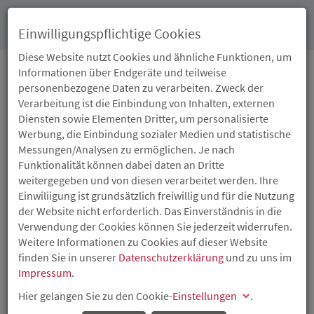
Toggl
Einwilligungspflichtige Cookies
navig
Diese Website nutzt Cookies und ähnliche Funktionen, um
Informationen über Endgeräte und teilweise
personenbezogene Daten zu verarbeiten. Zweck der
21.10.2019
Verarbeitung ist die Einbindung von Inhalten, externen
WOHNSTANDORT
Diensten sowie Elementen Dritter, um personalisierte
Werbung, die Einbindung sozialer Medien und statistische
RHEINLAND-PFALZ:
Messungen/Analysen zu ermöglichen. Je nach
Funktionalität können dabei daten an Dritte
BAUGENEHMIGUNGEN
weitergegeben und von diesen verarbeitet werden. Ihre
Einwiliigung ist grundsätzlich freiwillig und für die Nutzung
UND
der Website nicht erforderlich. Das Einverständnis in die
Verwendung der Cookies können Sie jederzeit widerrufen.
BAUFERTIGSTELLUNGEN
Weitere Informationen zu Cookies auf dieser Website
finden Sie in unserer
Datenschutzerklärung
und zu uns im
WEITER ANSTEIGEND
Impressum
.
Hier gelangen Sie zu den Cookie-
Einstellungen
.