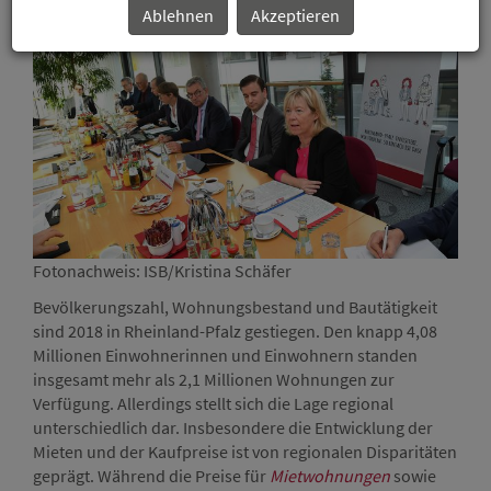
Ablehnen
Akzeptieren
Fotonachweis: ISB/Kristina Schäfer
Bevölkerungszahl, Wohnungsbestand und Bautätigkeit
sind 2018 in Rheinland-Pfalz gestiegen. Den knapp 4,08
Millionen Einwohnerinnen und Einwohnern standen
insgesamt mehr als 2,1 Millionen Wohnungen zur
Verfügung. Allerdings stellt sich die Lage regional
unterschiedlich dar. Insbesondere die Entwicklung der
Mieten und der Kaufpreise ist von regionalen Disparitäten
geprägt. Während die Preise für
Mietwohnungen
sowie