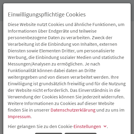
Toggl
Einwilligungspflichtige Cookies
navig
Diese Website nutzt Cookies und ähnliche Funktionen, um
Informationen über Endgeräte und teilweise
personenbezogene Daten zu verarbeiten. Zweck der
09.04.2014
Verarbeitung ist die Einbindung von Inhalten, externen
WOHNEIGENTUM IN
Diensten sowie Elementen Dritter, um personalisierte
Werbung, die Einbindung sozialer Medien und statistische
RHEINLAND-PFALZ: MIT
Messungen/Analysen zu ermöglichen. Je nach
Funktionalität können dabei daten an Dritte
ISB-DARLEHEN
weitergegeben und von diesen verarbeitet werden. Ihre
Einwiliigung ist grundsätzlich freiwillig und für die Nutzung
FINANZIEREN
der Website nicht erforderlich. Das Einverständnis in die
Verwendung der Cookies können Sie jederzeit widerrufen.
Weitere Informationen zu Cookies auf dieser Website
Die vor einem Jahr von der Investitions- und
finden Sie in unserer
Datenschutzerklärung
und zu uns im
Strukturbank Rheinland-Pfalz (ISB) und dem Land neu
Impressum
.
ausgerichtete Wohnraumförderung erfreut sich reger
Nachfrage und wird im Programmjahr 2014 fortgeführt.
Hier gelangen Sie zu den Cookie-
Einstellungen
.
Basierend auf dem neuen