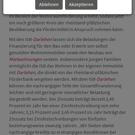
Landeswohnraumförderungsgesetz hat das Land
Ablehnen
Akzeptieren
außerdem zu Beginn des Jahres die Einkommensgrenzen
im Bereich der Wohnraumförderung erhöht, sodass jetzt
ein noch größerer Kreis der rheinland-pfälzischen
Bevölkerung die Fördermittel in Anspruch nehmen kann.
Mit den ISB-
Darlehen
lassen sich die Belastungen der
Finanzierung für den Bau oder Erwerb von selbst
genutzten Wohnimmobilien sowie den Neubau von
Mietwohnungen
senken. Insbesondere jungen Familien
ermöglicht die ISB das Wohnen in der eigenen Immobilie
mit
Darlehen
, die direkt von der rheinland-pfälzischen
Förderbank vergeben werden. Mit dem ISB-
Darlehen
können die nachrangigen Teile der Gesamtfinanzierung
leichter und mit geringerer monatlicher Belastung
dargestellt werden. Der Zinssatz beträgt derzeit 2,45
Prozent im Jahr bei einer Zinsfestschreibung von zehn
Jahren; 3,15 Prozent und 3,45 Prozent im Jahr beträgt der
Zinssatz bei Zinsfestschreibungen von fünfzehn
beziehungsweise zwanzig Jahren. „Wir bieten damit
nachrangige Kredite zu erstrangigen Konditionen bei