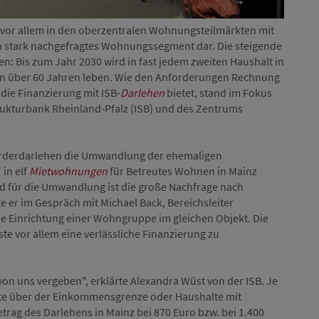
 vor allem in den oberzentralen Wohnungsteilmärkten mit
tark nachgefragtes Wohnungssegment dar. Die steigende
n: Bis zum Jahr 2030 wird in fast jedem zweiten Haushalt in
von über 60 Jahren leben. Wie den Anforderungen Rechnung
ie Finanzierung mit ISB-
Darlehen
bietet, stand im Fokus
rukturbank Rheinland-Pfalz (ISB) und des Zentrums
örderdarlehen die Umwandlung der ehemaligen
in elf
Mietwohnungen
für Betreutes Wohnen in Mainz
d für die Umwandlung ist die große Nachfrage nach
 er im Gespräch mit Michael Back, Bereichsleiter
e Einrichtung einer Wohngruppe im gleichen Objekt. Die
 vor allem eine verlässliche Finanzierung zu
von uns vergeben", erklärte Alexandra Wüst von der ISB. Je
te über der Einkommensgrenze oder Haushalte mit
rag des Darlehens in Mainz bei 870 Euro bzw. bei 1.400