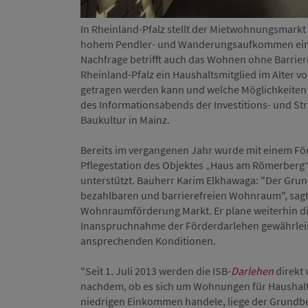
In Rheinland-Pfalz stellt der Mietwohnungsmarkt
hohem Pendler- und Wanderungsaufkommen ein s
Nachfrage betrifft auch das Wohnen ohne Barriere
Rheinland-Pfalz ein Haushaltsmitglied im Alter 
getragen werden kann und welche Möglichkeiten d
des Informationsabends der Investitions- und St
Baukultur in Mainz.
Bereits im vergangenen Jahr wurde mit einem F
Pflegestation des Objektes „Haus am Römerberg“ 
unterstützt. Bauherr Karim Elkhawaga: "Der Grun
bezahlbaren und barrierefreien Wohnraum", sagte
Wohnraumförderung Markt. Er plane weiterhin di
Inanspruchnahme der Förderdarlehen gewährleiste
ansprechenden Konditionen.
"Seit 1. Juli 2013 werden die ISB-
Darlehen
direkt 
nachdem, ob es sich um Wohnungen für Haushal
niedrigen Einkommen handele, liege der Grundbet