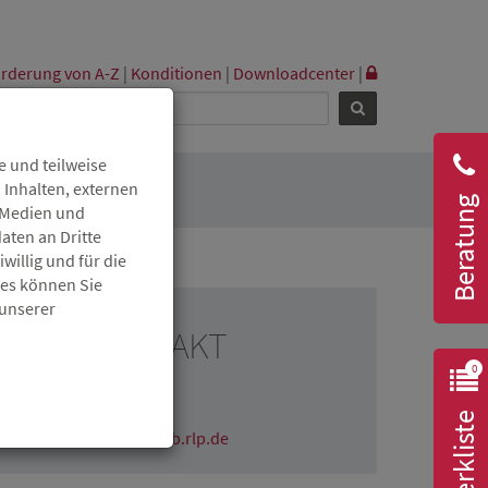
rderung von A-Z
|
Konditionen
|
Downloadcenter
|
 und teilweise
 Inhalten, externen
Beratung
r Medien und
aten an Dritte
willig und für die
ies können Sie
 unserer
RESSEKONTAKT
0
Claudia Wichmann
06131 6172-1670
Merkliste
claudia.wichmann@isb.rlp.de