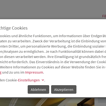
alt
Fö
chtige Cookies
Cookies und ähnliche Funktionen, um Informationen über Endgeräte
en zu verarbeiten. Zweck der Verarbeitung ist die Einbindung von
B
Karriere
Service
Aktuelles
nten Dritter, um personalisierte Werbung, die Einbindung soziale
en/Analysen zu ermöglichen. Je nach Funktionalität können dabei d
 diesen verarbeitet werden. Ihre Einwiliigung ist grundsätzlich frei
nicht erforderlich. Das Einverständnis in die Verwendung der Cook
 Weitere Informationen zu Cookies auf dieser Website finden Sie in
AGE – INVESTIEREN IN
g
und zu uns im
Impressum
.
P
IT ISB-DARLEHEN
 den Cookie-
Einstellungen
.
Ablehnen
Akzeptieren