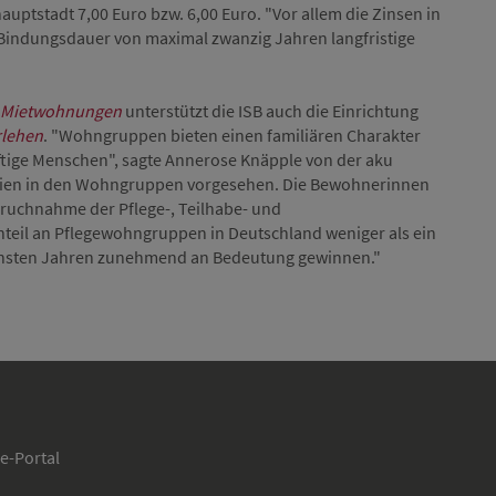
uptstadt 7,00 Euro bzw. 6,00 Euro. "Vor allem die Zinsen in
 Bindungsdauer von maximal zwanzig Jahren langfristige
Mietwohnungen
unterstützt die ISB auch die Einrichtung
rlehen
. "Wohngruppen bieten einen familiären Charakter
rftige Menschen", sagte Annerose Knäpple von der aku
eien in den Wohngruppen vorgesehen. Die Bewohnerinnen
pruchnahme der Pflege-, Teilhabe- und
Anteil an Pflegewohngruppen in Deutschland weniger als ein
chsten Jahren zunehmend an Bedeutung gewinnen."
ce-Portal