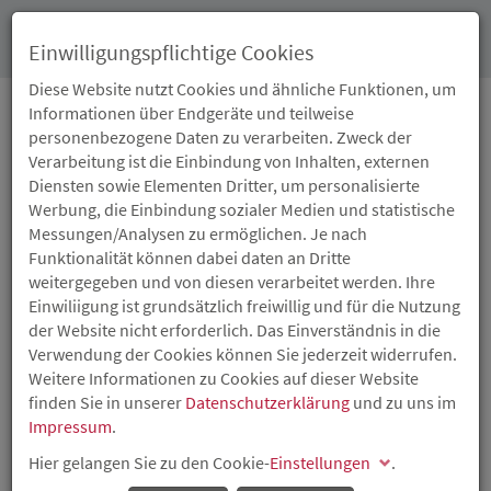
Toggl
Einwilligungspflichtige Cookies
navig
Diese Website nutzt Cookies und ähnliche Funktionen, um
Informationen über Endgeräte und teilweise
personenbezogene Daten zu verarbeiten. Zweck der
16.03.2018
Verarbeitung ist die Einbindung von Inhalten, externen
LIME MEDICAL AUS BAD
Diensten sowie Elementen Dritter, um personalisierte
Werbung, die Einbindung sozialer Medien und statistische
KREUZNACH GEWINNT
Messungen/Analysen zu ermöglichen. Je nach
Funktionalität können dabei daten an Dritte
PITCH IM RAHMEN DES
weitergegeben und von diesen verarbeitet werden. Ihre
Einwiliigung ist grundsätzlich freiwillig und für die Nutzung
ISB-
der Website nicht erforderlich. Das Einverständnis in die
Verwendung der Cookies können Sie jederzeit widerrufen.
NETZWERKTREFFENS
Weitere Informationen zu Cookies auf dieser Website
finden Sie in unserer
Datenschutzerklärung
und zu uns im
Impressum
.
Venture-Capital-Bereich der ISB lädt zum siebten Mal
Start-ups ein
Hier gelangen Sie zu den Cookie-
Einstellungen
.
Großen Anklang fand das siebte Netzwerktreffen der