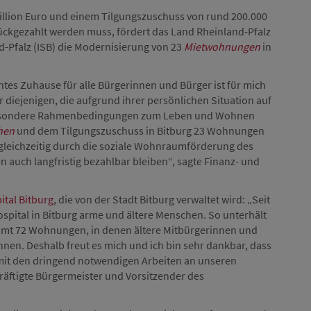
illion Euro und einem Tilgungszuschuss von rund 200.000
ückgezahlt werden muss, fördert das Land Rheinland-Pfalz
d-Pfalz (ISB) die Modernisierung von 23
Mietwohnungen
in
tes Zuhause für alle Bürgerinnen und Bürger ist für mich
ür diejenigen, die aufgrund ihrer persönlichen Situation auf
 besondere Rahmenbedingungen zum Leben und Wohnen
hen
und dem Tilgungszuschuss in Bitburg 23 Wohnungen
eichzeitig durch die soziale Wohnraumförderung des
 auch langfristig bezahlbar bleiben“, sagte Finanz- und
tal Bitburg
, die von der Stadt Bitburg verwaltet wird: „Seit
ospital in Bitburg arme und ältere Menschen. So unterhält
amt 72 Wohnungen, in denen ältere Mitbürgerinnen und
nen. Deshalb freut es mich und ich bin sehr dankbar, dass
d, mit den dringend notwendigen Arbeiten an unseren
ftigte Bürgermeister und Vorsitzender des