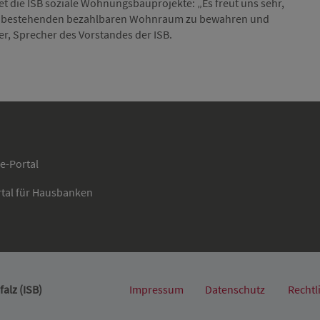
et die ISB soziale Wohnungsbauprojekte: „Es freut uns sehr,
en, bestehenden bezahlbaren Wohnraum zu bewahren und
r, Sprecher des Vorstandes der ISB.
ce-Portal
rtal für Hausbanken
alz (ISB)
Impressum
Datenschutz
Rechtl