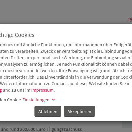
alt
Fö
chtige Cookies
Cookies und ähnliche Funktionen, um Informationen über Endgeräte
en zu verarbeiten. Zweck der Verarbeitung ist die Einbindung von
B
Karriere
Service
Aktuelles
nten Dritter, um personalisierte Werbung, die Einbindung soziale
en/Analysen zu ermöglichen. Je nach Funktionalität können dabei d
 diesen verarbeitet werden. Ihre Einwiliigung ist grundsätzlich frei
nicht erforderlich. Das Einverständnis in die Verwendung der Cook
 Weitere Informationen zu Cookies auf dieser Website finden Sie in
GEMÄSSES B
g
und zu uns im
Impressum
.
P
N IN S
 den Cookie-
Einstellungen
.
N IN BITBURG
Ablehnen
Akzeptieren
o und rund 200.000 Euro Tilgungszuschuss