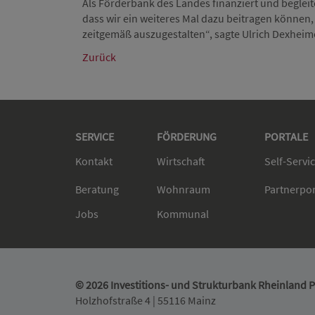
Als Förderbank des Landes finanziert und begleit
dass wir ein weiteres Mal dazu beitragen könn
zeitgemäß auszugestalten“, sagte Ulrich Dexheime
Zurück
SERVICE
FÖRDERUNG
PORTALE
Kontakt
Wirtschaft
Self-Servi
Beratung
Wohnraum
Partnerpo
Jobs
Kommunal
© 2026 Investitions- und Strukturbank Rheinland Pf
Holzhofstraße 4 | 55116 Mainz