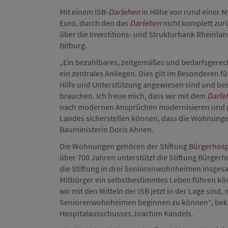
Mit einem ISB-
Darlehen
in Höhe von rund einer M
Euro, durch den das
Darlehen
nicht komplett zur
über die Investitions- und Strukturbank Rheinlan
Bitburg.
„Ein bezahlbares, zeitgemäßes und bedarfsgerech
ein zentrales Anliegen. Dies gilt im Besonderen f
Hilfe und Unterstützung angewiesen sind und
brauchen. Ich freue mich, dass wir mit dem
Darle
nach modernen Ansprüchen modernisieren und gl
Landes sicherstellen können, dass die Wohnungen
Bauministerin Doris Ahnen.
Die Wohnungen gehören der Stiftung
Bürgerhospi
über 700 Jahren unterstützt die Stiftung Bürgerh
die Stiftung in drei Seniorenwohnheimen insges
Mitbürger ein selbstbestimmtes Leben führen kön
wir mit den Mitteln der ISB jetzt in der Lage sin
Seniorenwohnheimen beginnen zu können“, bekrä
Hospitalausschusses Joachim Kandels.