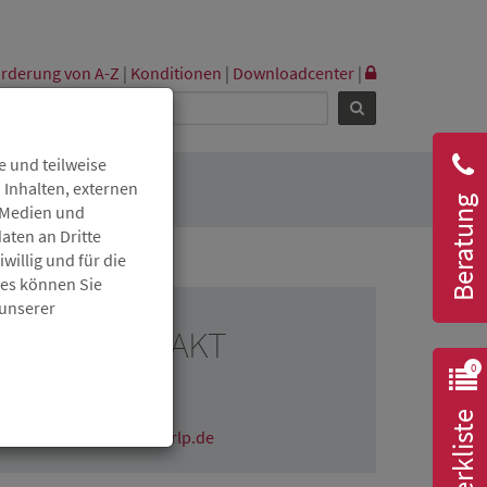
rderung von A-Z
|
Konditionen
|
Downloadcenter
|
 und teilweise
 Inhalten, externen
Beratung
r Medien und
aten an Dritte
willig und für die
ies können Sie
 unserer
RESSEKONTAKT
0
Julia Isermenger
06131 6172-1608
Merkliste
julia.isermenger@isb.rlp.de