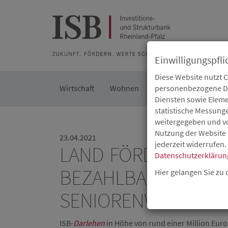
Zur Beratung
Zur Merkliste
Zur Suche
Zum Seiteninh
Einwilligungspfli
Diese Website nutzt 
Wirtschaft
Wohnen
Kommunal
personenbezogene Dat
Die IS
Diensten sowie Eleme
statistische Messung
weitergegeben und von
Nutzung der Website 
23.04.2021
jederzeit widerrufen.
LAND FÖRDERT ZEIT
Datenschutzerklärun
EZAHLBARES WOHNE
Hier gelangen Sie zu
ENIORENWOHNHEIME
ISB-
Darlehen
in Höhe von rund einer Million Eur