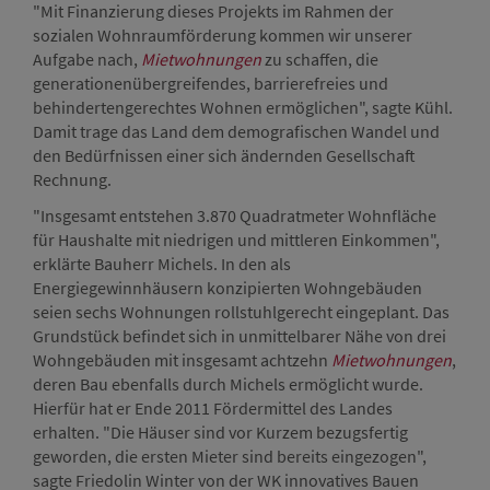
"Mit Finanzierung dieses Projekts im Rahmen der
sozialen Wohnraumförderung kommen wir unserer
Aufgabe nach,
Mietwohnungen
zu schaffen, die
generationenübergreifendes, barrierefreies und
behindertengerechtes Wohnen ermöglichen", sagte Kühl.
Damit trage das Land dem demografischen Wandel und
den Bedürfnissen einer sich ändernden Gesellschaft
Rechnung.
"Insgesamt entstehen 3.870 Quadratmeter Wohnfläche
für Haushalte mit niedrigen und mittleren Einkommen",
erklärte Bauherr Michels. In den als
Energiegewinnhäusern konzipierten Wohngebäuden
seien sechs Wohnungen rollstuhlgerecht eingeplant. Das
Grundstück befindet sich in unmittelbarer Nähe von drei
Wohngebäuden mit insgesamt achtzehn
Mietwohnungen
,
deren Bau ebenfalls durch Michels ermöglicht wurde.
Hierfür hat er Ende 2011 Fördermittel des Landes
erhalten. "Die Häuser sind vor Kurzem bezugsfertig
geworden, die ersten Mieter sind bereits eingezogen",
sagte Friedolin Winter von der WK innovatives Bauen