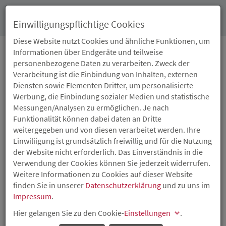
Toggl
Einwilligungspflichtige Cookies
navig
Diese Website nutzt Cookies und ähnliche Funktionen, um
Informationen über Endgeräte und teilweise
personenbezogene Daten zu verarbeiten. Zweck der
10.06.2013
Verarbeitung ist die Einbindung von Inhalten, externen
LAND FÖRDERT
Diensten sowie Elementen Dritter, um personalisierte
Werbung, die Einbindung sozialer Medien und statistische
BARRIEREFREIEN
Messungen/Analysen zu ermöglichen. Je nach
Funktionalität können dabei daten an Dritte
WOHNRAUM IN
weitergegeben und von diesen verarbeitet werden. Ihre
Einwiliigung ist grundsätzlich freiwillig und für die Nutzung
KAISERSLAUTERN
der Website nicht erforderlich. Das Einverständnis in die
Verwendung der Cookies können Sie jederzeit widerrufen.
Weitere Informationen zu Cookies auf dieser Website
Finanzminister Dr. Carsten Kühl überreicht Förderzusage
finden Sie in unserer
Datenschutzerklärung
und zu uns im
in Höhe von drei Millionen Euro
Impressum
.
Hier gelangen Sie zu den Cookie-
Einstellungen
.