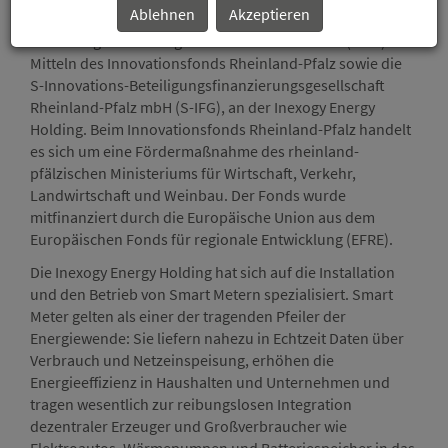
Ablehnen
Akzeptieren
Wagnisfinanzierungsgesellschaft für
Technologieförderung in Rheinland-Pfalz mbH (WFT) aus
Mitteln des Innovationsfonds Rheinland-Pfalz sowie die
S-Innovations-Beteiligungsfinanzierungsgesellschaft
Rheinland-Pfalz mbH (S-IFG), an der Inexogy Energy
Holding. Beim Innovationsfonds Rheinland-Pfalz handelt
es sich um eine Fördermaßnahme des rheinland-
pfälzischen Ministeriums für Wirtschaft, Verkehr,
Landwirtschaft und Weinbau. Der Fonds wurde
mitfinanziert durch die Europäische Union aus dem
Europäischen Fonds für regionale Entwicklung (EFRE).
Die Inexogy Energy Holding hat sich auf die Installation
und den Betrieb von Smart Metern spezialisiert. Smart
Meter gelten als einer der tragenden Pfeiler der
Energiewende: Sie liefern nahezu in Echtzeit Daten über
Verbrauch und Netzeinspeisung, erhöhen die
Energieeffizienz in Haushalten und Unternehmen und
tragen wesentlich zur reibungslosen Integration
dezentraler Erzeuger und Großverbraucher wie