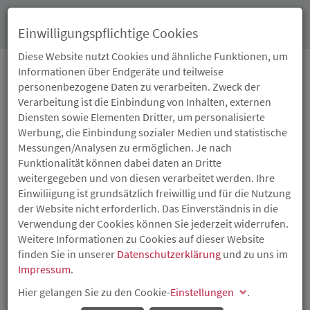
Toggl
Einwilligungspflichtige Cookies
navig
Diese Website nutzt Cookies und ähnliche Funktionen, um
Informationen über Endgeräte und teilweise
personenbezogene Daten zu verarbeiten. Zweck der
29.09.2023
Verarbeitung ist die Einbindung von Inhalten, externen
ISB BETEILIGT SICH AN
Diensten sowie Elementen Dritter, um personalisierte
Werbung, die Einbindung sozialer Medien und statistische
DER INEXOGY ENERGY
Messungen/Analysen zu ermöglichen. Je nach
Funktionalität können dabei daten an Dritte
HOLDING
weitergegeben und von diesen verarbeitet werden. Ihre
Einwiliigung ist grundsätzlich freiwillig und für die Nutzung
der Website nicht erforderlich. Das Einverständnis in die
Intelligente Messsysteme zur Digitalisierung des
Verwendung der Cookies können Sie jederzeit widerrufen.
Strommarktes und Integration der erneuerbaren
Weitere Informationen zu Cookies auf dieser Website
Energien
finden Sie in unserer
Datenschutzerklärung
und zu uns im
Die Investitions- und Strukturbank Rheinland-Pfalz (ISB)
Impressum
.
beteiligt sich über ihre Tochtergesellschaften, die VcV
Hier gelangen Sie zu den Cookie-
Einstellungen
.
Venture Capital
Vorderpfalz
Unternehmensbeteiligungsgesellschaft mbH, die