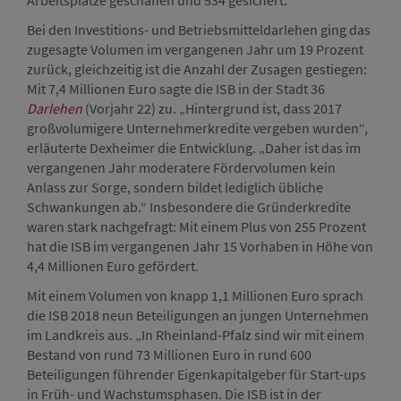
Arbeitsplätze geschaffen und 534 gesichert.
Bei den Investitions- und Betriebsmitteldarlehen ging das
zugesagte Volumen im vergangenen Jahr um 19 Prozent
zurück, gleichzeitig ist die Anzahl der Zusagen gestiegen:
Mit 7,4 Millionen Euro sagte die ISB in der Stadt 36
Darlehen
(Vorjahr 22) zu. „Hintergrund ist, dass 2017
großvolumigere Unternehmerkredite vergeben wurden“,
erläuterte Dexheimer die Entwicklung. „Daher ist das im
vergangenen Jahr moderatere Fördervolumen kein
Anlass zur Sorge, sondern bildet lediglich übliche
Schwankungen ab.“ Insbesondere die Gründerkredite
waren stark nachgefragt: Mit einem Plus von 255 Prozent
hat die ISB im vergangenen Jahr 15 Vorhaben in Höhe von
4,4 Millionen Euro gefördert.
Mit einem Volumen von knapp 1,1 Millionen Euro sprach
die ISB 2018 neun Beteiligungen an jungen Unternehmen
im Landkreis aus. „In Rheinland-Pfalz sind wir mit einem
Bestand von rund 73 Millionen Euro in rund 600
Beteiligungen führender Eigenkapitalgeber für Start-ups
in Früh- und Wachstumsphasen. Die ISB ist in der