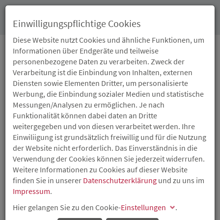
Toggl
Einwilligungspflichtige Cookies
navig
Diese Website nutzt Cookies und ähnliche Funktionen, um
Informationen über Endgeräte und teilweise
personenbezogene Daten zu verarbeiten. Zweck der
24.05.2019
Verarbeitung ist die Einbindung von Inhalten, externen
GESCHÄFTSJAHR 2018:
Diensten sowie Elementen Dritter, um personalisierte
Werbung, die Einbindung sozialer Medien und statistische
ISB FÖRDERT IN STADT
Messungen/Analysen zu ermöglichen. Je nach
Funktionalität können dabei daten an Dritte
UND LAND
weitergegeben und von diesen verarbeitet werden. Ihre
Einwiliigung ist grundsätzlich freiwillig und für die Nutzung
KAISERSLAUTERN
der Website nicht erforderlich. Das Einverständnis in die
Verwendung der Cookies können Sie jederzeit widerrufen.
UNTERNEHMEN MIT
Weitere Informationen zu Cookies auf dieser Website
finden Sie in unserer
Datenschutzerklärung
und zu uns im
22,3 MILLIONEN EURO
Impressum
.
Hier gelangen Sie zu den Cookie-
Einstellungen
.
Erfolgreiche Wirtschaftsförderung