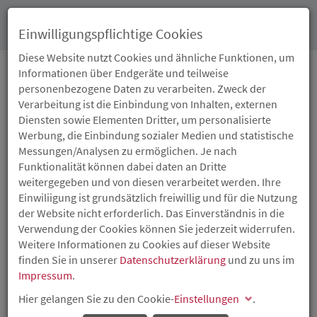
Toggl
Einwilligungspflichtige Cookies
navig
Diese Website nutzt Cookies und ähnliche Funktionen, um
Informationen über Endgeräte und teilweise
personenbezogene Daten zu verarbeiten. Zweck der
25.02.2025
Verarbeitung ist die Einbindung von Inhalten, externen
BEZAHLBARES UND
Diensten sowie Elementen Dritter, um personalisierte
Werbung, die Einbindung sozialer Medien und statistische
KLIMAGERECHTES
Messungen/Analysen zu ermöglichen. Je nach
Funktionalität können dabei daten an Dritte
WOHNEN IN WIRGES:
weitergegeben und von diesen verarbeitet werden. Ihre
Einwiliigung ist grundsätzlich freiwillig und für die Nutzung
FÖRDERBESCHEID AN
der Website nicht erforderlich. Das Einverständnis in die
Verwendung der Cookies können Sie jederzeit widerrufen.
KOCH IMMOBILIEN GBR
Weitere Informationen zu Cookies auf dieser Website
finden Sie in unserer
Datenschutzerklärung
und zu uns im
Impressum
.
ISB-
Darlehen
in Höhe von rund 5,2 Millionen Euro und
Tilgungszuschuss von rund 2,4 Millionen Euro
Hier gelangen Sie zu den Cookie-
Einstellungen
.
Das Land Rheinland-Pfalz fördert mit Unterstützung