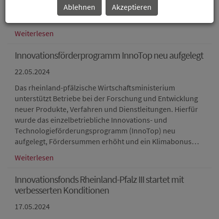
22.05.2024
Ablehnen
Akzeptieren
Innovative Fahrradspeichen aus Faserkunststoffverbund
Weiterlesen
Innovationsförderprogramm InnoTop neu aufgelegt
22.05.2024
Das rheinland-pfälzische Wirtschaftsministerium
unterstützt Betriebe bei der Forschung und Entwicklung
neuer Produkte, Verfahren und Dienstleitungen. Hierfür
wurde das einzelbetriebliche Innovations- und
Technologieförderungsprogramm (InnoTop) neu
aufgelegt, Fördersummen erhöht und ein Klimabonus…
Weiterlesen
Innovationsfonds Rheinland-Pfalz III startet mit
verbesserten Konditionen
17.05.2024