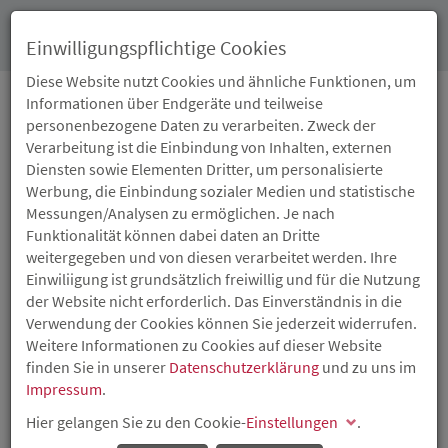
Toggl
Einwilligungspflichtige Cookies
navig
Diese Website nutzt Cookies und ähnliche Funktionen, um
Informationen über Endgeräte und teilweise
personenbezogene Daten zu verarbeiten. Zweck der
PRESSEARCHIV
Verarbeitung ist die Einbindung von Inhalten, externen
Diensten sowie Elementen Dritter, um personalisierte
Werbung, die Einbindung sozialer Medien und statistische
Bezahlbares Wohnen: Land fördert Neubauprojekt
Messungen/Analysen zu ermöglichen. Je nach
in Rohrbach
Funktionalität können dabei daten an Dritte
weitergegeben und von diesen verarbeitet werden. Ihre
23.05.2024
Einwiliigung ist grundsätzlich freiwillig und für die Nutzung
ISB-
Darlehen
in Höhe von rund 2,6 Millionen Euro und
der Website nicht erforderlich. Das Einverständnis in die
Tilgungszuschüsse von rund 1,2 Millionen Euro
Verwendung der Cookies können Sie jederzeit widerrufen.
Weitere Informationen zu Cookies auf dieser Website
Weiterlesen
finden Sie in unserer
Datenschutzerklärung
und zu uns im
Impressum
.
ISB beteiligt sich an der Evolime GmbH aus
Freinsheim
Hier gelangen Sie zu den Cookie-
Einstellungen
.