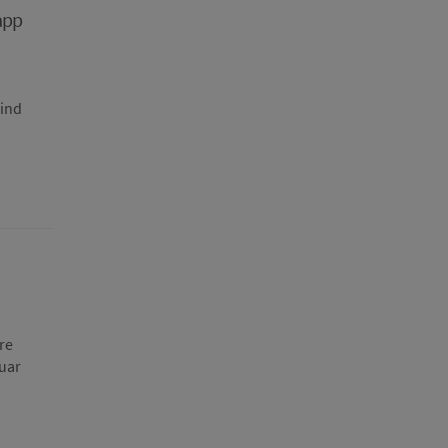
app
sind
re
uar