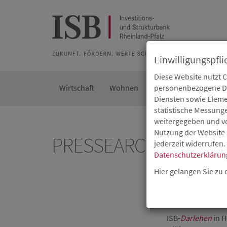
Zur Beratung
Zur Merkliste
Zur Suche
Zum Seiteninh
Einwilligungspfli
Diese Website nutzt 
Wirtschaft
Wohnen
Kommunal
personenbezogene Dat
Die IS
Diensten sowie Eleme
statistische Messung
weitergegeben und von
Nutzung der Website 
PRESSEARCHIV
jederzeit widerrufen.
Datenschutzerklärun
Hier gelangen Sie zu
Bezahlbares und
Evermont One 
25.02.2025
ISB-
Darlehen
in H