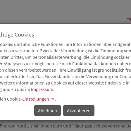
alt
Fö
chtige Cookies
Cookies und ähnliche Funktionen, um Informationen über Endgeräte
en zu verarbeiten. Zweck der Verarbeitung ist die Einbindung von
B
Karriere
Service
Aktuelles
nten Dritter, um personalisierte Werbung, die Einbindung soziale
en/Analysen zu ermöglichen. Je nach Funktionalität können dabei d
 diesen verarbeitet werden. Ihre Einwiliigung ist grundsätzlich frei
nicht erforderlich. Das Einverständnis in die Verwendung der Cook
 Weitere Informationen zu Cookies auf dieser Website finden Sie in
g
und zu uns im
Impressum
.
 den Cookie-
Einstellungen
.
 klimagerechtes Wohnen in Wittlich: Förderbescheid an
GmbH & Co. KG
Ablehnen
Akzeptieren
öhe von rund 1,7 Millionen Euro und Tilgungszuschuss von rund 0,