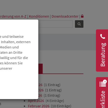
rderung von A-Z
|
Konditionen
|
Downloadcenter
|
 und teilweise
 Inhalten, externen
Beratung
r Medien und
aten an Dritte
willig und für die
ies können Sie
 unserer
ARCHIV
2026
0
Juli 2026
(1 Eintrag)
Juni 2026
(1 Eintrag)
Merkliste
Mai 2026
(1 Eintrag)
April 2026
(4 Einträge)
8
Februar 2026
(10 Einträge)