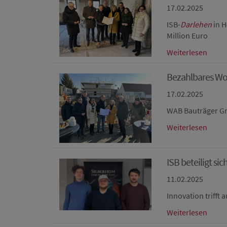
17.02.2025
ISB-
Darlehen
in H
Million Euro
Weiterlesen
Bezahlbares W
17.02.2025
WAB Bauträger G
Weiterlesen
ISB beteiligt s
11.02.2025
Innovation trifft
Weiterlesen