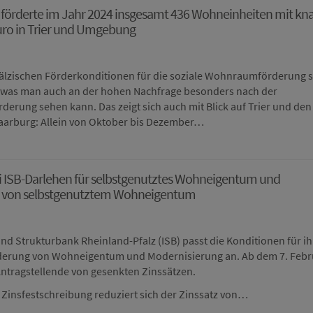
 förderte im Jahr 2024 insgesamt 436 Wohneinheiten mit kn
uro in Trier und Umgebung
fälzischen Förderkonditionen für die soziale Wohnraumförderung 
t, was man auch an der hohen Nachfrage besonders nach der
rung sehen kann. Das zeigt sich auch mit Blick auf Trier und den
Saarburg: Allein von Oktober bis Dezember…
i ISB-Darlehen für selbstgenutztes Wohneigentum und
 von selbstgenutztem Wohneigentum
 und Strukturbank Rheinland-Pfalz (ISB) passt die Konditionen für ih
derung von Wohneigentum und Modernisierung an. Ab dem 7. Febr
Antragstellende von gesenkten Zinssätzen.
e Zinsfestschreibung reduziert sich der Zinssatz von…