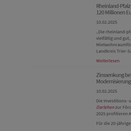
Rheinland-Pfalz
120 Millionen E
10.02.2025
„Die rheinland-p
vielfältig und gu
Mietwohnraumförde
Landkreis Trier-
Weiterlesen
Zinssenkung be
Modernisierung
10.02.2025
Die Investitions-
Darlehen
zur För
2025 profitieren 
Für die 20-jährig