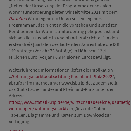
„Neben der Umsetzung der Programme der sozialen
Wohnraumförderung bieten wir seit Mitte 2021 mit dem
Darlehen
Wohneigentum Universell ein eigenes
Programm an, das nicht an die Vorgaben und günstigen
Konditionen der Wohnraumförderung gekoppelt ist und
sich an alle Haushalte in Rheinland-Pfalz richtet.“ In den
ersten drei Quartalen des laufenden Jahres habe die ISB
140 Anträge (Vorjahr 75 Anträge) in Höhe von 12,4
Millionen Euro (Vorjahr 6,9 Millionen Euro) bewilligt.
Weiterführende Informationen liefert die Publikation
„
Wohnungsmarktbeobachtung Rheinland-Pfalz 2022
“,
abrufbar im Internet unter www.isb.rlp.de. Zudem stellt
das Statistische Landesamt Rheinland-Pfalz unter der
Adresse
https://www.statistik.rlp.de/de/wirtschaftsbereiche/bautaetig
wohnungen/wohnungsmarkt/
ergänzende Daten,
Tabellen, Diagramme und Karten zum Download zur
Verfügung.