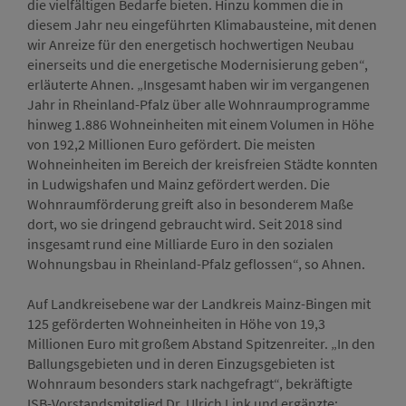
die vielfältigen Bedarfe bieten. Hinzu kommen die in
diesem Jahr neu eingeführten Klimabausteine, mit denen
wir Anreize für den energetisch hochwertigen Neubau
einerseits und die energetische Modernisierung geben“,
erläuterte Ahnen. „Insgesamt haben wir im vergangenen
Jahr in Rheinland-Pfalz über alle Wohnraumprogramme
hinweg 1.886 Wohneinheiten mit einem Volumen in Höhe
von 192,2 Millionen Euro gefördert. Die meisten
Wohneinheiten im Bereich der kreisfreien Städte konnten
in Ludwigshafen und Mainz gefördert werden. Die
Wohnraumförderung greift also in besonderem Maße
dort, wo sie dringend gebraucht wird. Seit 2018 sind
insgesamt rund eine Milliarde Euro in den sozialen
Wohnungsbau in Rheinland-Pfalz geflossen“, so Ahnen.
Auf Landkreisebene war der Landkreis Mainz-Bingen mit
125 geförderten Wohneinheiten in Höhe von 19,3
Millionen Euro mit großem Abstand Spitzenreiter. „In den
Ballungsgebieten und in deren Einzugsgebieten ist
Wohnraum besonders stark nachgefragt“, bekräftigte
ISB-Vorstandsmitglied Dr. Ulrich Link und ergänzte: