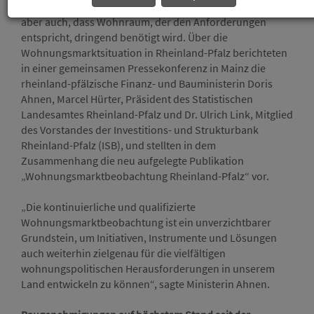
dem Jahr 2000 höchste Zahl an Baugenehmigungen zeigt
aber auch, dass Wohnraum, der den Anforderungen
entspricht, dringend benötigt wird. Über die
Wohnungsmarktsituation in Rheinland-Pfalz berichteten
in einer gemeinsamen Pressekonferenz in Mainz die
rheinland-pfälzische Finanz- und Bauministerin Doris
Ahnen, Marcel Hürter, Präsident des Statistischen
Landesamtes Rheinland-Pfalz und Dr. Ulrich Link, Mitglied
des Vorstandes der Investitions- und Strukturbank
Rheinland-Pfalz (ISB), und stellten in dem
Zusammenhang die neu aufgelegte Publikation
„Wohnungsmarktbeobachtung Rheinland-Pfalz“ vor.
„Die kontinuierliche und qualifizierte
Wohnungsmarktbeobachtung ist ein unverzichtbarer
Grundstein, um Initiativen, Instrumente und Lösungen
auch weiterhin zielgenau für die vielfältigen
wohnungspolitischen Herausforderungen in unserem
Land entwickeln zu können“, sagte Ministerin Ahnen.