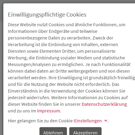
Toggl
Einwilligungspflichtige Cookies
navig
Diese Website nutzt Cookies und ähnliche Funktionen, um
Informationen über Endgeräte und teilweise
personenbezogene Daten zu verarbeiten. Zweck der
18.11.2022
Verarbeitung ist die Einbindung von Inhalten, externen
WOHNUNGSMARKT
Diensten sowie Elementen Dritter, um personalisierte
Werbung, die Einbindung sozialer Medien und statistische
RHEINLAND-PFALZ:
Messungen/Analysen zu ermöglichen. Je nach Funktionalität
können dabei daten an Dritte weitergegeben und von diesen
VERBESSERUNG DER
verarbeitet werden. Ihre Einwiliigung ist grundsätzlich freiwillig
und für die Nutzung der Website nicht erforderlich. Das
WOHNRAUMVERSORGUN
Einverständnis in die Verwendung der Cookies können Sie
jederzeit widerrufen. Weitere Informationen zu Cookies auf
dieser Website finden Sie in unserer
Datenschutzerklärung
Steigende Energiepreise, Klimawandel, Verknappung von
und zu uns im
Impressum
.
Rohstoffen und Fachkräftemangel: Zahlreiche
Herausforderungen bestimmen die derzeitige Wohn- und
Hier gelangen Sie zu den Cookie-
Einstellungen
.
Bausituation. Im vergangenen Jahr hat sich die
Wohnraumversorgung im Land weiter verbessert. Die seit
Ablehnen
Akzeptieren