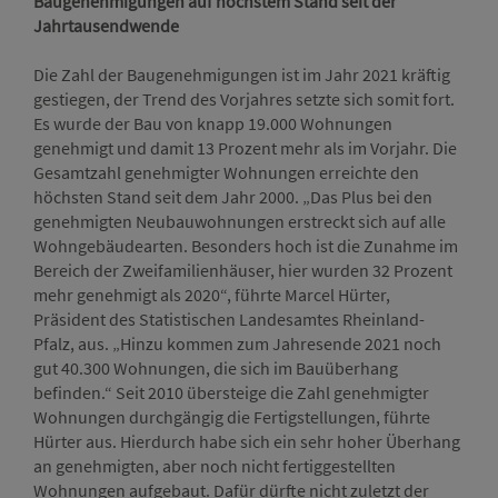
Baugenehmigungen auf höchstem Stand seit der
Jahrtausendwende
Die Zahl der Baugenehmigungen ist im Jahr 2021 kräftig
gestiegen, der Trend des Vorjahres setzte sich somit fort.
Es wurde der Bau von knapp 19.000 Wohnungen
genehmigt und damit 13 Prozent mehr als im Vorjahr. Die
Gesamtzahl genehmigter Wohnungen erreichte den
höchsten Stand seit dem Jahr 2000. „Das Plus bei den
genehmigten Neubauwohnungen erstreckt sich auf alle
Wohngebäudearten. Besonders hoch ist die Zunahme im
Bereich der Zweifamilienhäuser, hier wurden 32 Prozent
mehr genehmigt als 2020“, führte Marcel Hürter,
Präsident des Statistischen Landesamtes Rheinland-
Pfalz, aus. „Hinzu kommen zum Jahresende 2021 noch
gut 40.300 Wohnungen, die sich im Bauüberhang
befinden.“ Seit 2010 übersteige die Zahl genehmigter
Wohnungen durchgängig die Fertigstellungen, führte
Hürter aus. Hierdurch habe sich ein sehr hoher Überhang
an genehmigten, aber noch nicht fertiggestellten
Wohnungen aufgebaut. Dafür dürfte nicht zuletzt der