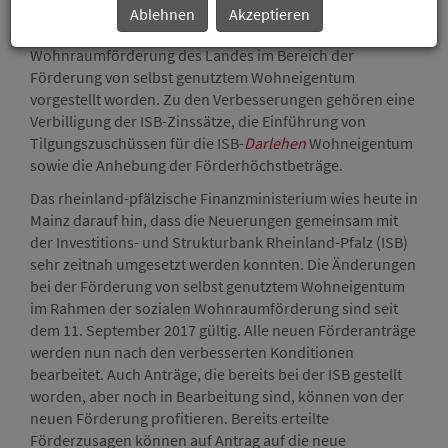
des Bündnisses für bezahlbares Wohnen und Bauen
Ablehnen
Akzeptieren
Rheinland-Pfalz Verbesserungen bei der sozialen
Wohnraumförderung des Landes im Bereich der
Förderung von selbst genutztem Wohneigentum
vorgestellt worden. Zu den Verbesserungen gehören eine
Verbilligung der ISB-Zinssätze, die Einführung von
Tilgungszuschüssen für die ISB-
Darlehen
Wohneigentum
sowie die Anhebung der Förderhöchstbeträge.
Das rheinland-pfälzische Finanzministerium wies heute in
Mainz darauf hin, dass die Neuerungen gemeinsam mit
der Investitions- und Strukturbank Rheinland-Pfalz (ISB)
sehr zeitnah umgesetzt werden konnten. Die Änderungen
bei der Förderung von selbst genutztem Wohneigentum
im Rahmen der sozialen Wohnraumförderung sind seit
dem 11. September 2017 gültig. Alle neuen Förderanträge
werden nun nach den verbesserten Konditionen
bearbeitet. Auch Anträge, die bereits bei der ISB gestellt
worden, aber noch in Bearbeitung sind, können von der
neuen Förderung profitieren. Bereits erteilte
Förderzusagen können auf Antrag auf die neue