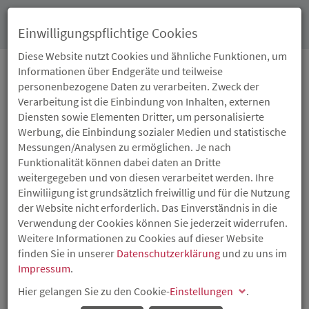
Toggl
Einwilligungspflichtige Cookies
navig
Diese Website nutzt Cookies und ähnliche Funktionen, um
Informationen über Endgeräte und teilweise
personenbezogene Daten zu verarbeiten. Zweck der
15.09.2017
Verarbeitung ist die Einbindung von Inhalten, externen
VERBESSERTE
Diensten sowie Elementen Dritter, um personalisierte
Werbung, die Einbindung sozialer Medien und statistische
FÖRDERBEDINGUNGEN
Messungen/Analysen zu ermöglichen. Je nach
Funktionalität können dabei daten an Dritte
BEI DER
weitergegeben und von diesen verarbeitet werden. Ihre
Einwiliigung ist grundsätzlich freiwillig und für die Nutzung
WOHNEIGENTUMS­
der Website nicht erforderlich. Das Einverständnis in die
Verwendung der Cookies können Sie jederzeit widerrufen.
FÖRDERUNG IN KRAFT
Weitere Informationen zu Cookies auf dieser Website
finden Sie in unserer
Datenschutzerklärung
und zu uns im
GETRETEN
Impressum
.
Hier gelangen Sie zu den Cookie-
Einstellungen
.
Am vergangenen Freitag sind im Rahmen einer Sitzung