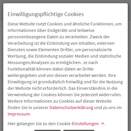
Toggl
Einwilligungspflichtige Cookies
navig
Diese Website nutzt Cookies und ähnliche Funktionen, um
Informationen über Endgeräte und teilweise
personenbezogene Daten zu verarbeiten. Zweck der
29.09.2014
Verarbeitung ist die Einbindung von Inhalten, externen
START DER
Diensten sowie Elementen Dritter, um personalisierte
Werbung, die Einbindung sozialer Medien und statistische
VERANSTALTUNGSREIHE
Messungen/Analysen zu ermöglichen. Je nach
Funktionalität können dabei daten an Dritte
"SUCHE PERSONAL –
weitergegeben und von diesen verarbeitet werden. Ihre
Einwiliigung ist grundsätzlich freiwillig und für die Nutzung
BIETE ATTRAKTIVES
der Website nicht erforderlich. Das Einverständnis in die
Verwendung der Cookies können Sie jederzeit widerrufen.
UNTERNEHMEN" ALS
Weitere Informationen zu Cookies auf dieser Website
finden Sie in unserer
Datenschutzerklärung
und zu uns im
AUFTAKT FÜR
Impressum
.
Hier gelangen Sie zu den Cookie-
REGIONALE BÜNDNISSE
Einstellungen
.