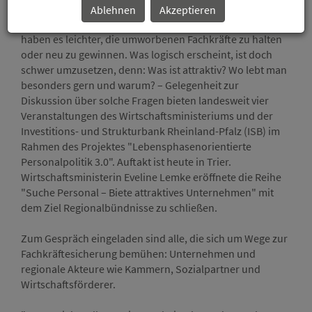
Ablehnen
Akzeptieren
Attraktive Unternehmen und lebenswerte Regionen
haben es leichter, die umworbenen Fachkräfte zu halten
oder neu zu gewinnen. Was logisch erscheint, ist doch
schwer umzusetzen, denn: Was ist attraktiv? Wo lebt man
besonders gern und warum? – Gelegenheit zur
Diskussion über solche Fragen bieten landesweit vier
Veranstaltungen des Wirtschaftsministeriums und der
Investitions- und Strukturbank Rheinland-Pfalz (ISB) im
Rahmen des Projektes "Lebensphasenorientierte
Personalpolitik 3.0". Auftakt ist heute in Trier.
Wirtschaftsministerin Eveline Lemke eröffnete die Reihe
"Suche Personal – Biete attraktives Unternehmen" mit
dem Ziel Regionalbündnisse zu schließen.
Zum Gespräch eingeladen sind alle, die sich um Wege zur
Fachkräftesicherung bemühen: Unternehmen und
regionale Akteure wie Kammern, Sozialpartner und
Wirtschaftsförderer.