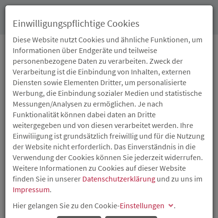
Toggl
Einwilligungspflichtige Cookies
navig
Diese Website nutzt Cookies und ähnliche Funktionen, um
Informationen über Endgeräte und teilweise
personenbezogene Daten zu verarbeiten. Zweck der
16.09.2020
Verarbeitung ist die Einbindung von Inhalten, externen
MINISTERPRÄSIDENTIN
Diensten sowie Elementen Dritter, um personalisierte
Werbung, die Einbindung sozialer Medien und statistische
MALU DREYER
Messungen/Analysen zu ermöglichen. Je nach
Funktionalität können dabei daten an Dritte
ÜBERGIBT
weitergegeben und von diesen verarbeitet werden. Ihre
Einwiliigung ist grundsätzlich freiwillig und für die Nutzung
FÖRDERBESCHEID FÜR
der Website nicht erforderlich. Das Einverständnis in die
Verwendung der Cookies können Sie jederzeit widerrufen.
WOHNBAUPROJEKT
Weitere Informationen zu Cookies auf dieser Website
finden Sie in unserer
Datenschutzerklärung
und zu uns im
„DOMI“
Impressum
.
Hier gelangen Sie zu den Cookie-
Einstellungen
.