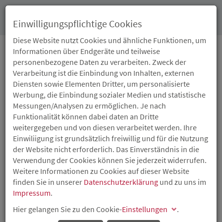
Toggl
Einwilligungspflichtige Cookies
navig
Diese Website nutzt Cookies und ähnliche Funktionen, um
Informationen über Endgeräte und teilweise
personenbezogene Daten zu verarbeiten. Zweck der
01.06.2021
Verarbeitung ist die Einbindung von Inhalten, externen
LANDESPROGRAMM
Diensten sowie Elementen Dritter, um personalisierte
Werbung, die Einbindung sozialer Medien und statistische
„CORONA SOFORTHILFE
Messungen/Analysen zu ermöglichen. Je nach
Funktionalität können dabei daten an Dritte
KREDIT RLP –
weitergegeben und von diesen verarbeitet werden. Ihre
Einwiliigung ist grundsätzlich freiwillig und für die Nutzung
GEMEINNÜTZIGE
der Website nicht erforderlich. Das Einverständnis in die
Verwendung der Cookies können Sie jederzeit widerrufen.
ORGANISATIONEN“:
Weitere Informationen zu Cookies auf dieser Website
finden Sie in unserer
Datenschutzerklärung
und zu uns im
ANTRAGFRIST
Impressum
.
Hier gelangen Sie zu den Cookie-
VERLÄNGERT, MAXIMALE
Einstellungen
.