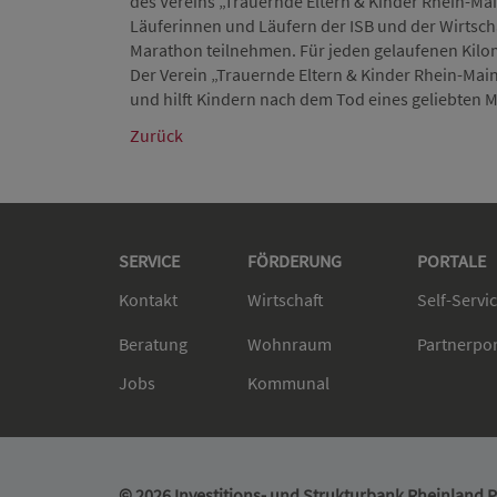
des Vereins „Trauernde Eltern & Kinder Rhein-Main
Läuferinnen und Läufern der ISB und der Wirts
Marathon teilnehmen. Für jeden gelaufenen Kilo
Der Verein „Trauernde Eltern & Kinder Rhein-Main
und hilft Kindern nach dem Tod eines geliebten 
Zurück
SERVICE
FÖRDERUNG
PORTALE
Kontakt
Wirtschaft
Self-Servi
Beratung
Wohnraum
Partnerpo
Jobs
Kommunal
© 2026 Investitions- und Strukturbank Rheinland Pf