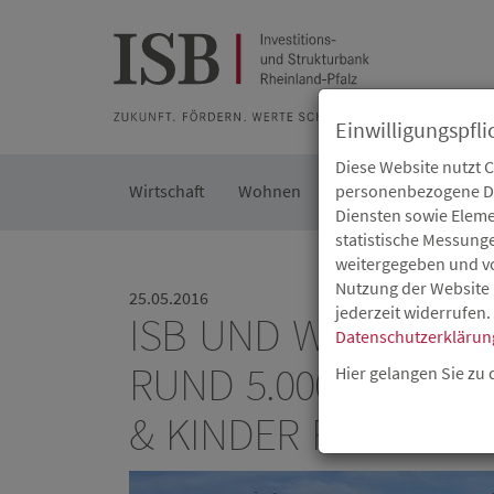
Zur Beratung
Zur Merkliste
Zur Suche
Zum Seiteninh
Einwilligungspfli
Diese Website nutzt 
Wirtschaft
Wohnen
Kommunal
personenbezogene Dat
Die IS
Diensten sowie Eleme
statistische Messung
weitergegeben und von
Nutzung der Website 
25.05.2016
jederzeit widerrufen.
ISB UND WIRTSCHA
Datenschutzerklärun
RUND 5.000 EURO F
Hier gelangen Sie zu
& KINDER RHEIN-MAI