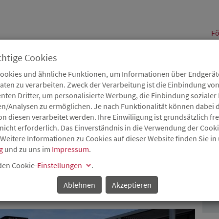
alt
Fö
chtige Cookies
Cookies und ähnliche Funktionen, um Informationen über Endgeräte
en zu verarbeiten. Zweck der Verarbeitung ist die Einbindung von
B
Karriere
Service
Aktuelles
nten Dritter, um personalisierte Werbung, die Einbindung soziale
en/Analysen zu ermöglichen. Je nach Funktionalität können dabei d
 diesen verarbeitet werden. Ihre Einwiliigung ist grundsätzlich frei
nicht erforderlich. Das Einverständnis in die Verwendung der Cook
 Weitere Informationen zu Cookies auf dieser Website finden Sie in
FTSJUNIOREN ERLAUFEN
g
und zu uns im
Impressum
.
P
ÜR TRAUERNDE ELTERN
 den Cookie-
Einstellungen
.
N E.V.
Ablehnen
Akzeptieren