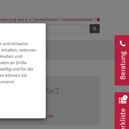
rderung von A-Z
|
Konditionen
|
Downloadcenter
|
 und teilweise
 Inhalten, externen
Beratung
r Medien und
aten an Dritte
willig und für die
ies können Sie
 unserer
RESSEKONTAKT
0
Katrin Kolibius
06131 6172-1607
Merkliste
katrin.kolibius@isb.rlp.de