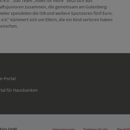
 e.V.“. Das Team „miles for more“ setzt sich aus
chaftsjunioren zusammen, die gemeinsam am Gutenberg-
meter spendeten die ISB und weitere Sponsoren fünf Euro.
 e.V.“ kümmert sich um Eltern, die ein Kind verloren haben
Menschen.
ce-Portal
rtal für Hausbanken
alz (ISB)
Impressum
Datenschutz
Rechtl