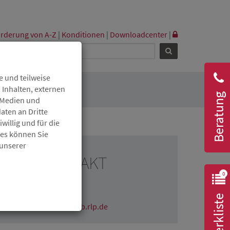
rderung von A-Z
|
Konditionen
|
Downloadcenter
|
 und teilweise
 Inhalten, externen
Beratung
r Medien und
aten an Dritte
willig und für die
ies können Sie
 unserer
RESSEKONTAKT
0
Claudia Wichmann
06131 6172-1670
Merkliste
claudia.wichmann@isb.rlp.de