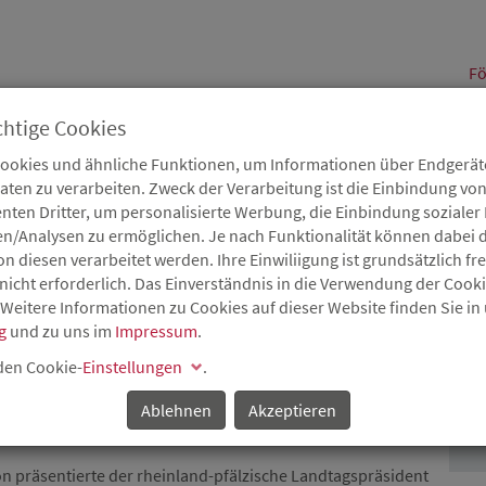
alt
Fö
chtige Cookies
Cookies und ähnliche Funktionen, um Informationen über Endgeräte
en zu verarbeiten. Zweck der Verarbeitung ist die Einbindung von
B
Karriere
Service
Aktuelles
nten Dritter, um personalisierte Werbung, die Einbindung soziale
en/Analysen zu ermöglichen. Je nach Funktionalität können dabei d
 diesen verarbeitet werden. Ihre Einwiliigung ist grundsätzlich frei
nicht erforderlich. Das Einverständnis in die Verwendung der Cook
 Weitere Informationen zu Cookies auf dieser Website finden Sie in
N DIJON FRANZÖSISCHE
g
und zu uns im
Impressum
.
P
DORTFINDERS FÜR
 den Cookie-
Einstellungen
.
N RHEINLAND-PFALZ
Ablehnen
Akzeptieren
n präsentierte der rheinland-pfälzische Landtagspräsident