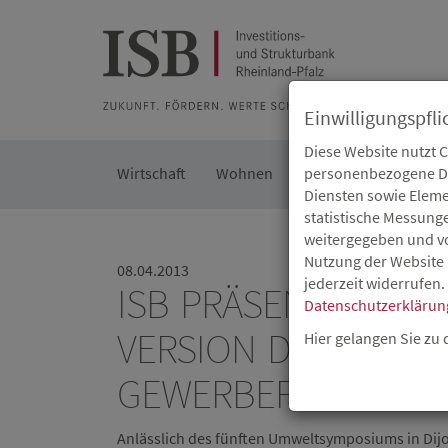
Zur Beratung
Zur Merkliste
Zur Suche
Zum Seiteninh
Einwilligungspfli
Diese Website nutzt 
Wirtschaft
Wohnen
Kommunal
personenbezogene Dat
Die IS
Diensten sowie Eleme
statistische Messung
weitergegeben und von
Nutzung der Website 
08.04.2013
jederzeit widerrufen.
ISB PRÄSENTIERT I
Datenschutzerklärun
VERSION DES STAN
Hier gelangen Sie zu
GEWERBEFLÄCHEN I
Anlässlich des fünften Umweltsymposiums in Dijo