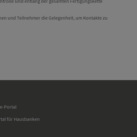
trolle sind entlang der gesamten Fertigungskette
nen und Teilnehmer die Gelegenheit, um Kontakte zu
ce-Portal
rtal für Hausbanken