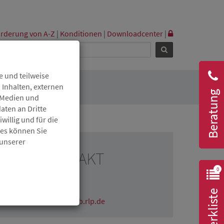
rderung von A-Z
|
Konditionen
|
Downloadcenter
|
 und teilweise
 Inhalten, externen
Beratung
r Medien und
aten an Dritte
willig und für die
ies können Sie
 unserer
RESSEKONTAKT
0
Claudia Wichmann
06131 6172-1670
Merkliste
claudia.wichmann@isb.rlp.de