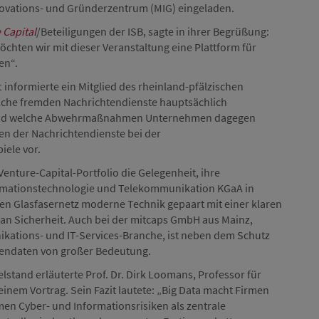
novations- und Gründerzentrum (MIG) eingeladen.
 Capital
/Beteiligungen der ISB, sagte in ihrer Begrüßung:
chten wir mit dieser Veranstaltung eine Plattform für
en“.
 informierte ein Mitglied des rheinland-pfälzischen
lche fremden Nachrichtendienste hauptsächlich
n und welche Abwehrmaßnahmen Unternehmen dagegen
den der Nachrichtendienste bei der
iele vor.
nture-Capital-Portfolio die Gelegenheit, ihre
ormationstechnologie und Telekommunikation KGaA in
den Glasfasernetz moderne Technik gepaart mit einer klaren
n Sicherheit. Auch bei der mitcaps GmbH aus Mainz,
kations- und IT-Services-Branche, ist neben dem Schutz
dendaten von großer Bedeutung.
lstand erläuterte Prof. Dr. Dirk Loomans, Professor für
inem Vortrag. Sein Fazit lautete: „Big Data macht Firmen
n Cyber- und Informationsrisiken als zentrale