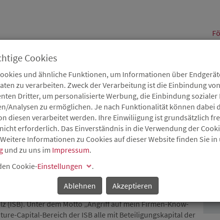
alt
Fö
chtige Cookies
Cookies und ähnliche Funktionen, um Informationen über Endgeräte
en zu verarbeiten. Zweck der Verarbeitung ist die Einbindung von
B
Karriere
Service
Aktuelles
nten Dritter, um personalisierte Werbung, die Einbindung soziale
en/Analysen zu ermöglichen. Je nach Funktionalität können dabei d
 diesen verarbeitet werden. Ihre Einwiliigung ist grundsätzlich frei
nicht erforderlich. Das Einverständnis in die Verwendung der Cook
 Weitere Informationen zu Cookies auf dieser Website finden Sie in
R
g
und zu uns im
Impressum
.
P
ERNEHMEN
 den Cookie-
Einstellungen
.
Ablehnen
Akzeptieren
r Kontakte standen im Fokus des vierten Netzwerktreffens
lz (ISB). Unter dem Motto „Angriff auf mein Firmen-Know-
ure-Capital-Bereich der ISB alle mit Beteiligungskapital der