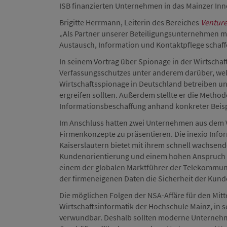
ISB finanzierten Unternehmen in das Mainzer In
Brigitte Herrmann, Leiterin des Bereiches
Venture
„Als Partner unserer Beteiligungsunternehmen mö
Austausch, Information und Kontaktpflege schaff
In seinem Vortrag über Spionage in der Wirtschaft
Verfassungsschutzes unter anderem darüber, we
Wirtschaftsspionage in Deutschland betreibe
ergreifen sollten. Außerdem stellte er die Metho
Informationsbeschaffung anhand konkreter Beisp
Im Anschluss hatten zwei Unternehmen aus dem Ve
Firmenkonzepte zu präsentieren. Die inexio Inf
Kaiserslautern bietet mit ihrem schnell wachsen
Kundenorientierung und einem hohen Anspruch a
einem der globalen Marktführer der Telekommuni
der firmeneigenen Daten die Sicherheit der Kun
Die möglichen Folgen der NSA-Affäre für den Mitte
Wirtschaftsinformatik der Hochschule Mainz, in se
verwundbar. Deshalb sollten moderne Unternehme